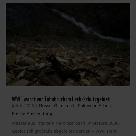
WWF warnt vor Tabubruch im Lech-Schutzgebiet
Juli 8, 2026
|
Flüsse
,
Österreich
,
Politische Arbeit
,
Presse-Aussendung
Wasser aus intaktem Namloserbach im Natura-2000-
Gebiet soll großteils abgeleitet werden – WWF sieht