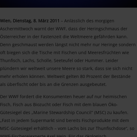
Wien, Dienstag, 8. März 2011
– Anlässlich des morgigen
Aschermittwoch warnt der WWF, dass der Heringschmaus der
Österreicher in der Fastenzeit die Weltmeere gefährden kann.
Denn geschmaust werden längst nicht mehr nur Heringe sondern
oft biegen sich die Tische mit Fischen und Meeresfrüchten wie
Thunfisch, Lachs, Scholle, Seeteufel oder Hummer. Leider
plündern wir weltweit unsere Meere so stark, dass sie sich nicht
mehr erholen können. Weltweit gelten 80 Prozent der Bestände
als überfischt oder bis an die Grenzen ausgebeutet.
Der WWF fordert die Konsumenten heuer auf nur heimischen
Fisch, Fisch aus Biozucht oder Fisch mit dem blauen Öko-
Gütesiegel des „Marine Stewardship Council“ (MSC) zu kaufen.
„Fast in jedem Supermarkt sind bereits Fischprodukte mit dem
MSC-Gütesiegel erhältlich – vom Lachs bis zur Thunfischdose“, so
WWF-Fischereiexperte Axel Hein. Für das ökologisch