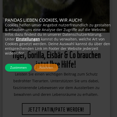
PANDAS LIEBEN COOKIES, WIR AUCH!
Cookies helfen unser Angebot nutzerfreundlich zu gestalten
& erlauben uns eine Analyse der Zugriffe auf die Website.
Infos dazu findest du in unserer Datenschutzerklärung.
Unter
Einstellungen
kannst du verwalten, welche Art von
Cookies gesetzt werden. Deine Auswahl kannst du über den
entsprechenden Link im Footer der Website jederzeit
Tiger, Gorilla, Eisbär & Co brauchen
widerrufen.
jetzt Ihre Hilfe!
Zustimmen
Ablehnen
Leisten Sie einen wichtigen Beitrag zum Schutz
bedrohter Tierarten. Unterstützen Sie uns dabei,
faszinierende Lebewesen vor dem Aussterben zu
bewahren und deren Lebensräume zu erhalten.
JETZT PATIN/PATE WERDEN!