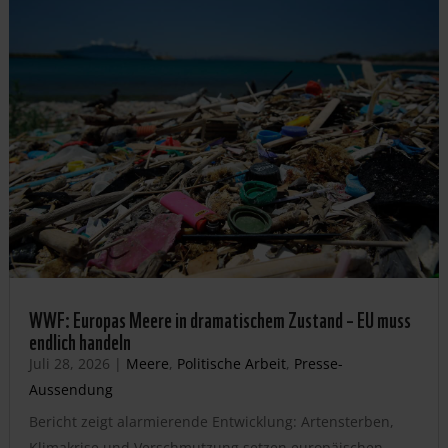
WWF: Europas Meere in dramatischem Zustand – EU muss
endlich handeln
Juli 28, 2026
|
Meere
,
Politische Arbeit
,
Presse-
Aussendung
Bericht zeigt alarmierende Entwicklung: Artensterben,
Klimakrise und Verschmutzung setzen europäischen