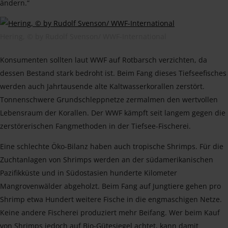
ändern.“
Hering, © by Rudolf Svenson/ WWF-International
Konsumenten sollten laut WWF auf Rotbarsch verzichten, da
dessen Bestand stark bedroht ist. Beim Fang dieses Tiefseefisches
werden auch Jahrtausende alte Kaltwasserkorallen zerstört.
Tonnenschwere Grundschleppnetze zermalmen den wertvollen
Lebensraum der Korallen. Der WWF kämpft seit langem gegen die
zerstörerischen Fangmethoden in der Tiefsee-Fischerei.
Eine schlechte Öko-Bilanz haben auch tropische Shrimps. Für die
Zuchtanlagen von Shrimps werden an der südamerikanischen
Pazifikküste und in Südostasien hunderte Kilometer
Mangrovenwälder abgeholzt. Beim Fang auf Jungtiere gehen pro
Shrimp etwa Hundert weitere Fische in die engmaschigen Netze.
Keine andere Fischerei produziert mehr Beifang. Wer beim Kauf
von Shrimps jedoch auf Bio-Gütesiegel achtet, kann damit