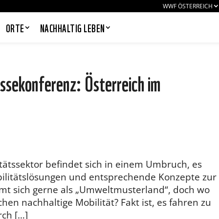
WWF ÖSTERREICH
ORTE
NACHHALTIG LEBEN
ssekonferenz: Österreich im
PANDAS LIEBEN COOKIES, WIR
AUCH!
Cookies helfen unser Angebot
nutzerfreundlich zu gestalten & erlauben
uns eine Analyse der Zugriffe auf die
Website. Infos dazu findest du in unserer
Datenschutzerklärung. Unter
itätssektor befindet sich in einem Umbruch, es
Einstellungen
kannst du verwalten,
bilitätslösungen und entsprechende Konzepte zur
welche Art von Cookies gesetzt werden.
Deine Auswahl kannst du über den
hmt sich gerne als „Umweltmusterland“, doch wo
entsprechenden Link im Footer der
chen nachhaltige Mobilität? Fakt ist, es fahren zu
Website jederzeit widerrufen.
rch […]