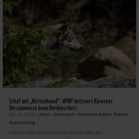
Schaf mit „Kettenhemd“: WWF kritisiert Kärntens
Versäumnisse beim Herdenschutz
Juli 14, 2026
|
Arten
,
Österreich
,
Politische Arbeit
,
Presse-
Aussendung
Debatte über Schutznetz für Schafe geht am