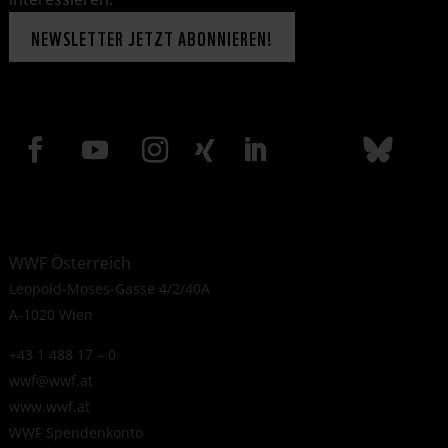
NEWSLETTER JETZT ABONNIEREN!
WWF Österreich
Leopold-Moses-Gasse 4/2/40A
A-1020 Wien
+43 1 488 17 – 0
wwf@wwf.at
www.wwf.at
WWF Spendenkonto