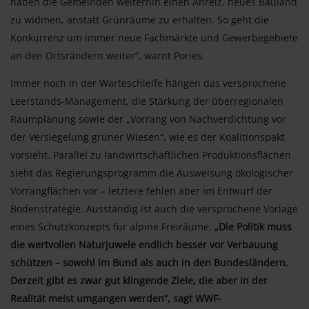
haben die Gemeinden weiterhin einen Anreiz, neues Bauland
zu widmen, anstatt Grünräume zu erhalten. So geht die
Konkurrenz um immer neue Fachmärkte und Gewerbegebiete
an den Ortsrändern weiter“, warnt Pories.
Immer noch in der Warteschleife hängen das versprochene
Leerstands-Management, die Stärkung der überregionalen
Raumplanung sowie der „Vorrang von Nachverdichtung vor
der Versiegelung grüner Wiesen“, wie es der Koalitionspakt
vorsieht. Parallel zu landwirtschaftlichen Produktionsflächen
sieht das Regierungsprogramm die Ausweisung ökologischer
Vorrangflächen vor – letztere fehlen aber im Entwurf der
Bodenstrategie. Ausständig ist auch die versprochene Vorlage
eines Schutzkonzepts für alpine Freiräume.
„Die Politik muss
die wertvollen Naturjuwele endlich besser vor Verbauung
schützen – sowohl im Bund als auch in den Bundesländern.
Derzeit gibt es zwar gut klingende Ziele, die aber in der
Realität meist umgangen werden“, sagt WWF-