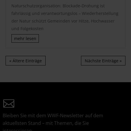
Naturschutzorganisation: Blockade-Drohung ist
fahrlässig und verantwortungslos – Wiederherstellung
der Natur schützt Gemeinden vor Hitze, Hochwasser
und Folgekosten
mehr lesen
« Ältere Einträge
Nächste Einträge »
Bleiben Sie mit dem WWF-Newsletter auf dem
aktuellsten Stand – mit Themen, die Sie
interessieren.