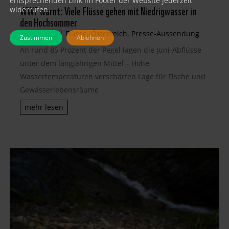
entsprechenden Link im Footer der Website jederzeit
WWF warnt: Viele Flüsse gehen mit Niedrigwasser in
widerrufen.
den Hochsommer
Juli 8, 2026
|
Flüsse
,
Österreich
,
Presse-Aussendung
Zustimmen
Ablehnen
An rund 85 Prozent der Pegel lagen die Juni-Abflüsse
unter dem langjährigen Mittel – Hohe
Wassertemperaturen verschärfen Lage für Fische und
Gewässerlebensräume
mehr lesen