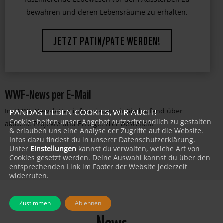
bedrohter Tierarten. Unterstützen Sie uns dabei,
faszinierende Lebewesen vor dem Aussterben zu
bewahren und deren Lebensräume zu erhalten.
JETZT PATIN/PATE WERDEN!
WWF-News per E-Mail
Im WWF-Newsletter informieren wir Sie laufend über
PANDAS LIEBEN COOKIES, WIR AUCH!
Cookies helfen unser Angebot nutzerfreundlich zu gestalten
aktuelle Projekte und Erfolge:
Hier bestellen
!
& erlauben uns eine Analyse der Zugriffe auf die Website.
Infos dazu findest du in unserer Datenschutzerklärung.
Unter
Einstellungen
kannst du verwalten, welche Art von
Cookies gesetzt werden. Deine Auswahl kannst du über den
entsprechenden Link im Footer der Website jederzeit
widerrufen.
Zustimmen
Ablehnen
News