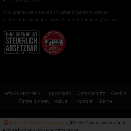
BIC: GIBAATWWXXX
Ihre Spende kann steuerlich geltend gemacht werden.
Weitere Informationen finden Sie unter
Spendengütesiegel
.
WWF Österreich
Impressum
Datenschutz
Cookie
Einstellungen
Aktuell
Kontakt
Suche
© 2026 WWF Österreich
Startseite
Presse-Aussendung
Breite Allianz fordert mehr
Klimaschutz von der Bundesregierung