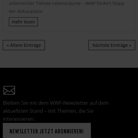
artenreicher Tiefsee-Lebensräume – WWF fordert Stopp
der Abbaupläne
mehr lesen
« Ältere Einträge
Nächste Einträge »
Bleiben Sie mit dem WWF-Newsletter auf dem
aktuellsten Stand – mit Themen, die Sie
interessieren.
NEWSLETTER JETZT ABONNIEREN!