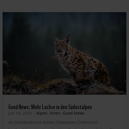
Good News: Mehr Luchse in den Südostalpen
Juli 14, 2026
|
Alpen
,
Arten
,
Good News
Im Dreiländereck Italien-Slowenien-Österreich