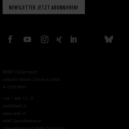
NEWSLETTER JETZT ABONNIEREN!
WWF Österreich
Leopold-Moses-Gasse 4/2/40A
A-1020 Wien
+43 1 488 17 – 0
wwf@wwf.at
www.wwf.at
WWF Spendenkonto
Umweltverband WWF Österreich