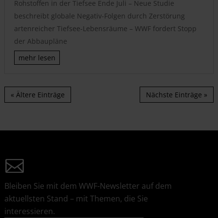
Rohstoffen in der Tiefsee Ende Juli – Neue Studie
beschreibt globale Negativ-Folgen durch Zerstörung
artenreicher Tiefsee-Lebensräume – WWF fordert Stopp
der Abbaupläne
mehr lesen
« Ältere Einträge
Nächste Einträge »
Bleiben Sie mit dem WWF-Newsletter auf dem
aktuellsten Stand – mit Themen, die Sie
interessieren.