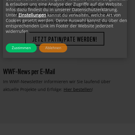
& erlauben uns eine Analyse der Zugriffe auf die Website.
Leisten Sie einen wichtigen Beitrag zum Schutz
Infos dazu findest du in unserer Datenschutzerklärung.
Unter
Einstellungen
kannst du verwalten, welche Art von
bedrohter Tierarten. Unterstützen Sie uns dabei,
Cookies gesetzt werden. Deine Auswahl kannst du über den
faszinierende Lebewesen vor dem Aussterben zu
entsprechenden Link im Footer der Website jederzeit
widerrufen.
bewahren und deren Lebensräume zu erhalten.
JETZT PATIN/PATE WERDEN!
Zustimmen
Ablehnen
WWF-News per E-Mail
Im WWF-Newsletter informieren wir Sie laufend über
aktuelle Projekte und Erfolge:
Hier bestellen
!