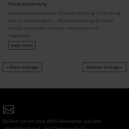
Presse-Aussendung
Naturschutzorganisation: Blockade-Drohung ist fahrlässig
und verantwortungslos – Wiederherstellung der Natur
schützt Gemeinden vor Hitze, Hochwasser und
Folgekosten
mehr lesen
« Ältere Einträge
Nächste Einträge »
Bleiben Sie mit dem WWF-Newsletter auf dem
aktuellsten Stand – mit Themen, die Sie