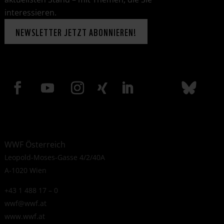
interessieren.
NEWSLETTER JETZT ABONNIEREN!
WWF Österreich
Leopold-Moses-Gasse 4/2/40A
A-1020 Wien
+43 1 488 17 – 0
wwf@wwf.at
www.wwf.at