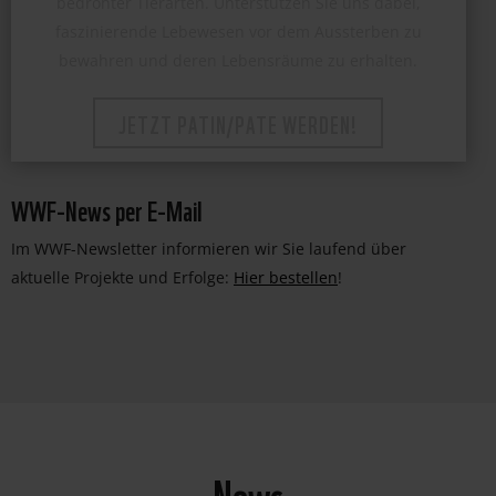
faszinierende Lebewesen vor dem Aussterben zu
bewahren und deren Lebensräume zu erhalten.
JETZT PATIN/PATE WERDEN!
WWF-News per E-Mail
Im WWF-Newsletter informieren wir Sie laufend über
aktuelle Projekte und Erfolge:
Hier bestellen
!
News