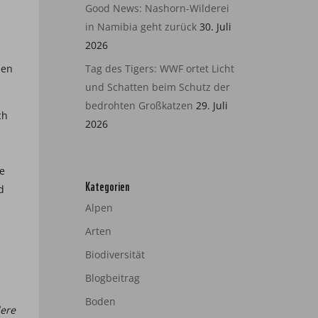
Good News: Nashorn-Wilderei
in Namibia geht zurück
30. Juli
2026
hen
Tag des Tigers: WWF ortet Licht
und Schatten beim Schutz der
bedrohten Großkatzen
29. Juli
ch
2026
e
Kategorien
d
Alpen
Arten
Biodiversität
Blogbeitrag
Boden
dere