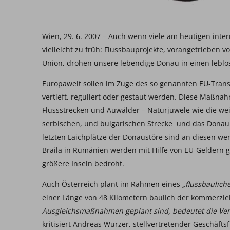
Wien, 29. 6. 2007 – Auch wenn viele am heutigen inte
vielleicht zu früh: Flussbauprojekte, vorangetrieben
Union, drohen unsere lebendige Donau in einen leblos
Europaweit sollen im Zuge des so genannten EU-Trans
vertieft, reguliert oder gestaut werden. Diese Maßn
Flussstrecken und Auwälder – Naturjuwele wie die we
serbischen, und bulgarischen Strecke und das Donau D
letzten Laichplätze der Donaustöre sind an diesen wer
Braila in Rumänien werden mit Hilfe von EU-Geldern g
größere Inseln bedroht.
Auch Österreich plant im Rahmen eines
„flussbaulic
einer Länge von 48 Kilometern baulich der kommerziel
Ausgleichsmaßnahmen geplant sind, bedeutet die Ver
kritisiert Andreas Wurzer, stellvertretender Geschäft