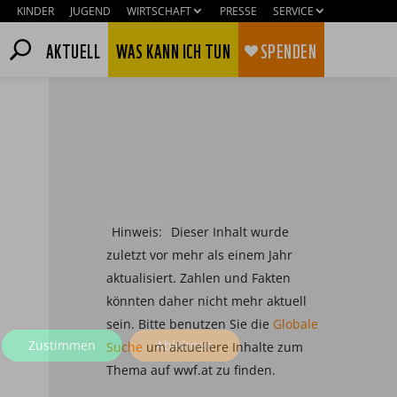
KINDER
JUGEND
WIRTSCHAFT
PRESSE
SERVICE
AKTUELL
WAS KANN ICH TUN
SPENDEN
Hinweis:
Dieser Inhalt wurde
zuletzt vor mehr als einem Jahr
aktualisiert. Zahlen und Fakten
könnten daher nicht mehr aktuell
sein. Bitte benutzen Sie die
Globale
Zustimmen
Ablehnen
Suche
um aktuellere Inhalte zum
Thema auf wwf.at zu finden.