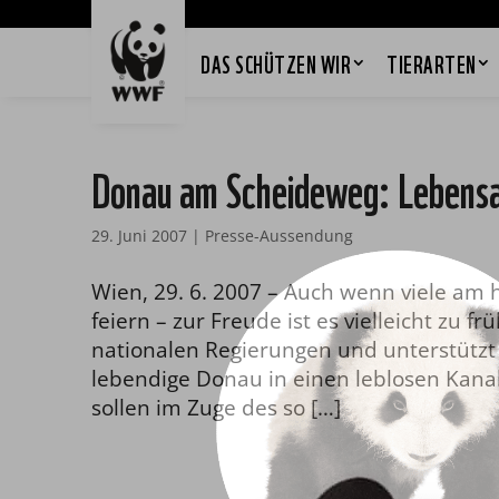
DAS SCHÜTZEN WIR
TIERARTEN
Donau am Scheideweg: Lebensa
29. Juni 2007
|
Presse-Aussendung
Wien, 29. 6. 2007 – Auch wenn viele am
feiern – zur Freude ist es vielleicht zu 
nationalen Regierungen und unterstützt
lebendige Donau in einen leblosen Kanal
sollen im Zuge des so […]