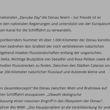
rnationalen
„Danube Day“
die Donau feiern – zur Freude ist es
 von den nationalen Regierungen und unterstützt von der Europäisc
en Kanal für die Schifffahrt zu verwandeln.
portkorridors Nummer VII über 1.000 Kilometer der Donau künstli
ahmen bedrohen den Großteil der noch verbliebenen natürlichen
itgehend intakten Flusslandschaften entlang der ungarischen,
elta. Wichtige Brutplätze von Seeadler und Rosa Pelikan sowie di
tvollen Flussstrecken zu finden. Zwischen den Städten Calarasi un
ar 200 Kilometer natürlicher Flusslauf und dutzende kleine und
hen Gesamtkonzepts“
die Donau zwischen Wien und Bratislava auf
len Schifffahrt anzupassen.
„Obwohl ökologische
bauung einen massiven Eingriff in das Ökosystem der Donau“
,
sführer des WWF.
„Das Hauptproblem ist die Vorbildwirkung für an