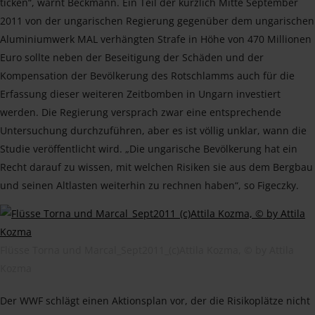
ticken“, warnt Beckmann. Ein Teil der kürzlich Mitte September
2011 von der ungarischen Regierung gegenüber dem ungarischen
Aluminiumwerk MAL verhängten Strafe in Höhe von 470 Millionen
Euro sollte neben der Beseitigung der Schäden und der
Kompensation der Bevölkerung des Rotschlamms auch für die
Erfassung dieser weiteren Zeitbomben in Ungarn investiert
werden. Die Regierung versprach zwar eine entsprechende
Untersuchung durchzuführen, aber es ist völlig unklar, wann die
Studie veröffentlicht wird. „Die ungarische Bevölkerung hat ein
Recht darauf zu wissen, mit welchen Risiken sie aus dem Bergbau
und seinen Altlasten weiterhin zu rechnen haben“, so Figeczky.
Flüsse Torna und Marcal_Sept2011_(c)Attila Kozma, © by Attila
Kozma
Der WWF schlägt einen Aktionsplan vor, der die Risikoplätze nicht