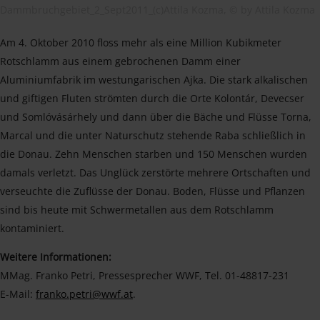
Dammbruchgebiet_2_Sept2011_(c)Attila Kozma, © by Attila Kozma
Am 4. Oktober 2010 floss mehr als eine Million Kubikmeter
Rotschlamm aus einem gebrochenen Damm einer
Aluminiumfabrik im westungarischen Ajka. Die stark alkalischen
und giftigen Fluten strömten durch die Orte Kolontár, Devecser
und Somlóvásárhely und dann über die Bäche und Flüsse Torna,
Marcal und die unter Naturschutz stehende Raba schließlich in
die Donau. Zehn Menschen starben und 150 Menschen wurden
damals verletzt. Das Unglück zerstörte mehrere Ortschaften und
verseuchte die Zuflüsse der Donau. Boden, Flüsse und Pflanzen
sind bis heute mit Schwermetallen aus dem Rotschlamm
kontaminiert.
Weitere Informationen:
MMag. Franko Petri, Pressesprecher WWF, Tel. 01-48817-231
E-Mail:
franko.petri@wwf.at
.