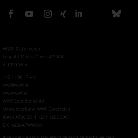
WWF Österreich
Leopold-Moses-Gasse 4/2/40A
A-1020 Wien
+43 1 488 17 – 0
wwf@wwf.at
www.wwf.at
WWF Spendenkonto
Umweltverband WWF Österreich
IBAN: AT26 2011 1291 1268 3901
BIC: GIBAATWWXXX
Ihre Spende kann steuerlich geltend gemacht werden.