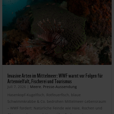
Invasive Arten im Mittelmeer: WWF warnt vor Folgen für
Artenvielfalt, Fischerei und Tourismus
Juli 7, 2026
|
Meere
,
Presse-Aussendung
Hasenkopf-Kugelfisch, Rotfeuerfisch, blaue
Schwimmkrabbe & Co. bedrohen Mittelmeer-Lebensraum
– WWF fordert: Natürliche Feinde wie Haie, Rochen und