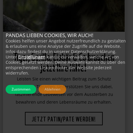
PANDAS LIEBEN COOKIES, WIR AUCH!
Cookies helfen unser Angebot nutzerfreundlich zu gestalten
& erlauben uns eine Analyse der Zugriffe auf die Website.
Infos dazu findest du in unserer Datenschutzerklärung.
Unter
Einstellungen
kannst du verwalten, welche Art von
Tiger, Gorilla, Eisbär & Co brauchen
Cookies gesetzt werden. Deine Auswahl kannst du über den
entsprechenden Link im Footer der Website jederzeit
jetzt Ihre Hilfe!
widerrufen.
Leisten Sie einen wichtigen Beitrag zum Schutz
Zustimmen
Ablehnen
bedrohter Tierarten. Unterstützen Sie uns dabei,
faszinierende Lebewesen vor dem Aussterben zu
bewahren und deren Lebensräume zu erhalten.
JETZT PATIN/PATE WERDEN!