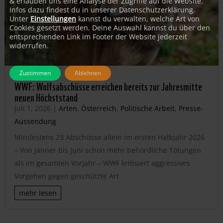
& erlauben uns eine Analyse der Zugriffe auf die Website.
Infos dazu findest du in unserer Datenschutzerklärung.
Unter
Einstellungen
kannst du verwalten, welche Art von
Cookies gesetzt werden. Deine Auswahl kannst du über den
entsprechenden Link im Footer der Website jederzeit
widerrufen.
Zustimmen
Ablehnen
WWF: Wolfsabschüsse erreichen bereits zur Jahresmitte
neuen Höchststand
Juli 1, 2026
|
Arten
,
Österreich
,
Politische Arbeit
,
Presse-
Aussendung
Mindestens 23 Abschüsse allein im ersten Halbjahr 2026
– Von Jänner bis Juni schon mehr behördliche Tötungen
als im gesamten Vorjahr – WWF kritisiert aggressives
Vorgehen gegen geschützte Art
mehr lesen