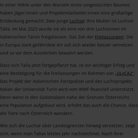
In einer Höhle unter den Wurzeln eines umgestürzten Baumes
haben Jäger:innen und Projektmitarbeiter:innen eine großartige
Entdeckung gemacht: Zwei junge
Luchse
! Ihre Mutter ist Luchsin
Talìa. Im Mai 2023 wurde sie als eine von drei Luchsinnen im
italienischen Tarvis freigelassen. Das Ziel der
Freilassungen
: Die
in Europa stark gefährdete Art soll sich wieder besser vernetzen
und so vor dem Aussterben bewahrt werden.
Dass sich Talìa jetzt fortgepflanzt hat, ist ein wichtiger Erfolg und
eine Bestätigung für die Freilassungen im Rahmen von
„ULyCA2“
.
Das Projekt der italienischen Forstpolizei und des Luchsprojekts
Italien der Universität Turin wird vom WWF finanziell unterstützt.
Denn wenn in den Südostalpen nahe der Grenzen Österreichs
eine Population aufgebaut wird, erhöht das auch die Chance, dass
die Tiere nach Österreich wandern.
Wie sich die Luchse über Landesgrenzen hinweg vernetzen, zeigt
sich, wenn man Talìas letztes Jahr nachzeichnet. Nach ihrer