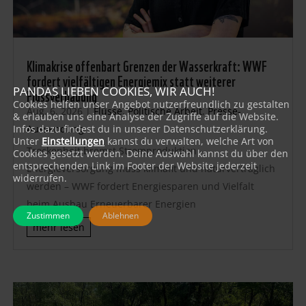
Klimakrise offenbart Grenzen der Wasserkraft: WWF
fordert vielfältigen Energiemix statt weiterer
PANDAS LIEBEN COOKIES, WIR AUCH!
Flussverbauung
Cookies helfen unser Angebot nutzerfreundlich zu gestalten
Aug. 6, 2026
|
Flüsse
,
Politische Arbeit
,
Presse-
& erlauben uns eine Analyse der Zugriffe auf die Website.
Aussendung
Infos dazu findest du in unserer Datenschutzerklärung.
Unter
Einstellungen
kannst du verwalten, welche Art von
Trockenheit bremst Stromproduktion –
Cookies gesetzt werden. Deine Auswahl kannst du über den
entsprechenden Link im Footer der Website jederzeit
Energieversorgung muss klimafit und naturverträglich
widerrufen.
werden – WWF fordert Energiesparen und Vielfalt
beim Ausbau Erneuerbarer Energien
Zustimmen
Ablehnen
mehr lesen