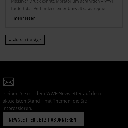
Massiver Druck könnte Moratorium gefährden – WWF
fordert das Verhindern einer Umweltkatastrophe
mehr lesen
« Ältere Einträge
Bleiben Sie mit dem WWF-Newsletter auf dem
aktuellsten Stand – mit Themen, die Sie
interessieren.
NEWSLETTER JETZT ABONNIEREN!