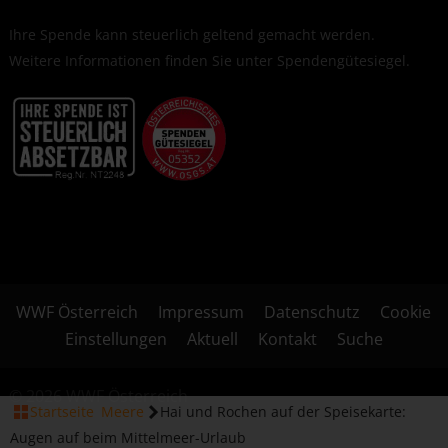
Ihre Spende kann steuerlich geltend gemacht werden.
Weitere Informationen finden Sie unter
Spendengütesiegel
.
WWF Österreich
Impressum
Datenschutz
Cookie
Einstellungen
Aktuell
Kontakt
Suche
© 2026 WWF Österreich
Startseite
Meere
Hai und Rochen auf der Speisekarte:
Augen auf beim Mittelmeer-Urlaub