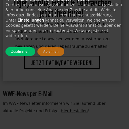
Cookies helfen unser Angebot nutzerfreundlich zu gestalten
Tiger, Gorilla, Eisbär & Co brauchen
& erlauben uns eine Analyse der Zugriffe auf die Website.
Infos dazu findest du in unserer Datenschutzerklärung.
jetzt Ihre Hilfe!
Unter
Einstellungen
kannst du verwalten, welche Art von
Cookies gesetzt werden. Deine Auswahl kannst du über den
entsprechenden Link im Footer der Website jederzeit
Leisten Sie einen wichtigen Beitrag zum Schutz
widerrufen.
bedrohter Tierarten. Unterstützen Sie uns dabei,
faszinierende Lebewesen vor dem Aussterben zu
Zustimmen
Ablehnen
bewahren und deren Lebensräume zu erhalten.
JETZT PATIN/PATE WERDEN!
WWF-News per E-Mail
Im WWF-Newsletter informieren wir Sie laufend über
aktuelle Projekte und Erfolge:
Hier bestellen
!