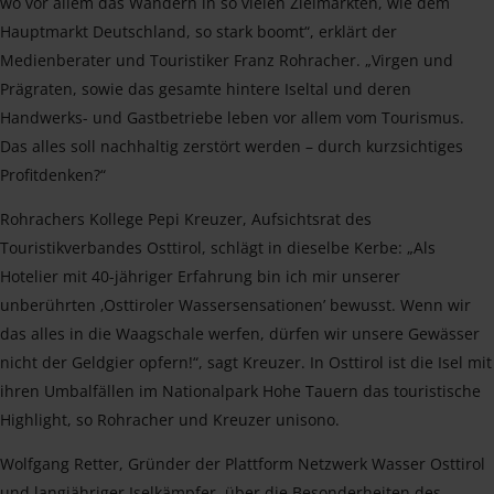
wo vor allem das Wandern in so vielen Zielmärkten, wie dem
Hauptmarkt Deutschland, so stark boomt“, erklärt der
Medienberater und Touristiker Franz Rohracher. „Virgen und
Prägraten, sowie das gesamte hintere Iseltal und deren
Handwerks- und Gastbetriebe leben vor allem vom Tourismus.
Das alles soll nachhaltig zerstört werden – durch kurzsichtiges
Profitdenken?“
Rohrachers Kollege Pepi Kreuzer, Aufsichtsrat des
Touristikverbandes Osttirol, schlägt in dieselbe Kerbe: „Als
Hotelier mit 40-jähriger Erfahrung bin ich mir unserer
unberührten ‚Osttiroler Wassersensationen’ bewusst. Wenn wir
das alles in die Waagschale werfen, dürfen wir unsere Gewässer
nicht der Geldgier opfern!“, sagt Kreuzer. In Osttirol ist die Isel mit
ihren Umbalfällen im Nationalpark Hohe Tauern das touristische
Highlight, so Rohracher und Kreuzer unisono.
Wolfgang Retter, Gründer der Plattform Netzwerk Wasser Osttirol
und langjähriger Iselkämpfer, über die Besonderheiten des