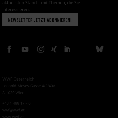
aktuellsten Stand – mit Themen, die Sie
interessieren.
NEWSLETTER JETZT ABONNIEREN!
WWF Österreich
Leopold-Moses-Gasse 4/2/40A
A-1020 Wien
+43 1 488 17 – 0
wwf@wwf.at
www.wwf.at