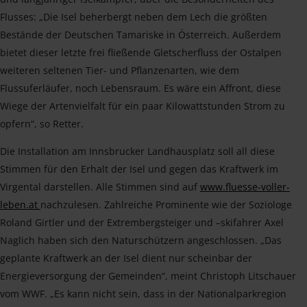
Flusses: „Die Isel beherbergt neben dem Lech die größten
Bestände der Deutschen Tamariske in Österreich. Außerdem
bietet dieser letzte frei fließende Gletscherfluss der Ostalpen
weiteren seltenen Tier- und Pflanzenarten, wie dem
Flussuferläufer, noch Lebensraum. Es wäre ein Affront, diese
Wiege der Artenvielfalt für ein paar Kilowattstunden Strom zu
opfern“, so Retter.
Die Installation am Innsbrucker Landhausplatz soll all diese
Stimmen für den Erhalt der Isel und gegen das Kraftwerk im
Virgental darstellen. Alle Stimmen sind auf
www.fluesse-voller-
leben.at
nachzulesen. Zahlreiche Prominente wie der Soziologe
Roland Girtler und der Extrembergsteiger und –skifahrer Axel
Naglich haben sich den Naturschützern angeschlossen. „Das
geplante Kraftwerk an der Isel dient nur scheinbar der
Energieversorgung der Gemeinden“, meint Christoph Litschauer
vom WWF. „Es kann nicht sein, dass in der Nationalparkregion