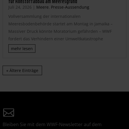
für Rohstoffabbau am Meeresgrund
Juli 24, 2026
|
Meere
,
Presse-Aussendung
Vollversammlung der internationalen
Meeresbodenbehörde startet am Montag in Jamaika –
Massiver Druck könnte Moratorium gefährden – WWF
fordert das Verhindern einer Umweltkatastrophe
mehr lesen
« Ältere Einträge
Bleiben Sie mit dem WWF-Newsletter auf dem