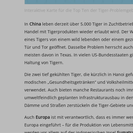
Interaktive Karte für die Top Ten der Tiger-Problemge
In
China
leben derzeit über 5.000 Tiger in Zuchtbetri
Handel mit Tigerprodukten wieder erlaubt wird. Der WW
eines Tigers von einem wild lebenden oder einem gez
Tür und Tor geöffnet. Dasselbe Problem herrscht auc
meisten davon in Texas. In vielen US-Bundesstaaten gi
Haltung von Tigern.
Die zwei tief gekühlten Tiger, die kürzlich in Hanoi 
modischen „Gesundheitsgetränken“ und Volksheilmittel
verwendet. Auch bieten manche Restaurants noch imme
umweltfeindlich geplanten Infrastrukturausbau in d
Dämme und Straßen zerstückeln die Tiger-Gebiete un
Auch
Europa
ist mit verantwortlich, dass es immer we
Europa eingeführt – für die Produktion von Lebensmit
werden vor allem auf der indonesischen Insel
Sumatr