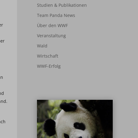
Studien & Publikationen
Team Panda News
er
Über den WWF
Veranstaltung
der
Wald
Wirtschaft
WWF-Erfolg
in
n
nd
and.
ach