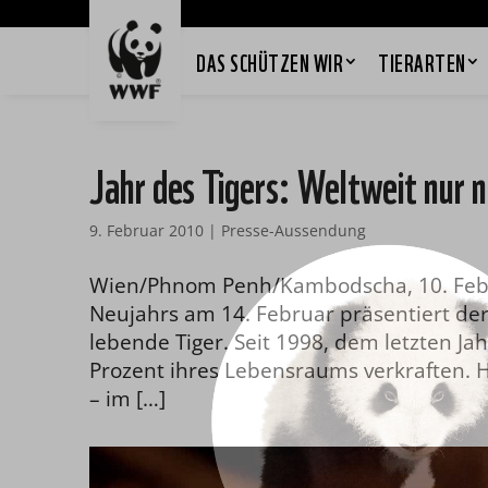
DAS SCHÜTZEN WIR
TIERARTEN
Jahr des Tigers: Weltweit nur 
9. Februar 2010
|
Presse-Aussendung
Wien/Phnom Penh/Kambodscha, 10. Februa
Neujahrs am 14. Februar präsentiert de
lebende Tiger. Seit 1998, dem letzten Jah
Prozent ihres Lebensraums verkraften. H
– im […]