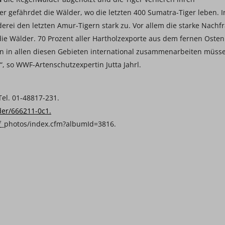
r gefährdet die Wälder, wo die letzten 400 Sumatra-Tiger leben. I
erei den letzten Amur-Tigern stark zu. Vor allem die starke Nachf
ie Wälder. 70 Prozent aller Hartholzexporte aus dem fernen Osten
n in allen diesen Gebieten international zusammenarbeiten müss
“, so WWF-Artenschutzexpertin Jutta Jahrl.
el. 01-48817-231.
der/666211-0c1.
f
_photos/index.cfm?albumId=3816.