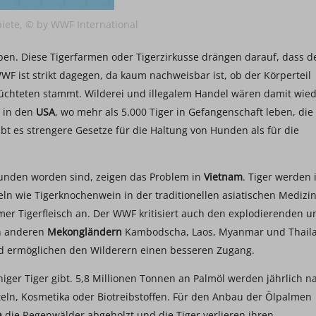
biete, © by WWF International
eben. Diese Tigerfarmen oder Tigerzirkusse drängen darauf, dass d
F ist strikt dagegen, da kaum nachweisbar ist, ob der Körperteil
üchteten stammt. Wilderei und illegalem Handel wären damit wie
h in den
USA
, wo mehr als 5.000 Tiger in Gefangenschaft leben, die
bt es strengere Gesetze für die Haltung von Hunden als für die
gefunden worden sind, zeigen das Problem in
Vietnam
. Tiger werden 
n wie Tigerknochenwein in der traditionellen asiatischen Medizi
r Tigerfleisch an. Der WWF kritisiert auch den explodierenden u
en anderen
Mekongländern
Kambodscha, Laos, Myanmar und Thail
d ermöglichen den Wilderern einen besseren Zugang.
niger Tiger gibt. 5,8 Millionen Tonnen an Palmöl werden jährlich n
teln, Kosmetika oder Biotreibstoffen. Für den Anbau der Ölpalmen
a
die Regenwälder abgeholzt und die Tiger verlieren ihren