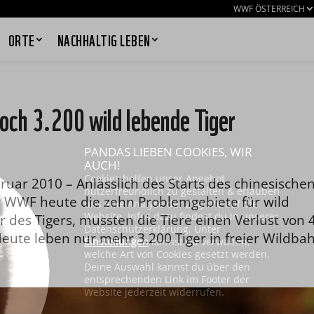
WWF ÖSTERREICH
ORTE
NACHHALTIG LEBEN
noch 3.200 wild lebende Tiger
PANDAS LIEBEN COOKIES, WIR
AUCH!
Cookies helfen unser Angebot
r 2010 – Anlässlich des Starts des chinesische
nutzerfreundlich zu gestalten & erlauben
r WWF heute die zehn Problemgebiete für wild
uns eine Analyse der Zugriffe auf die
Website. Infos dazu findest du in unserer
r des Tigers, mussten die Tiere einen Verlust von 
Datenschutzerklärung. Unter
eute leben nur mehr 3.200 Tiger in freier Wildba
Einstellungen
kannst du verwalten,
welche Art von Cookies gesetzt werden.
Deine Auswahl kannst du über den
entsprechenden Link im Footer der
Website jederzeit widerrufen.