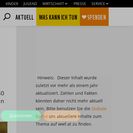
KINDER
JUGEND
WIRTSCHAFT
PRESSE
SERVICE
AKTUELL
WAS KANN ICH TUN
SPENDEN
n
Hinweis:
Dieser Inhalt wurde
zuletzt vor mehr als einem Jahr
40
aktualisiert. Zahlen und Fakten
hn
könnten daher nicht mehr aktuell
sein. Bitte benutzen Sie die
Globale
Zustimmen
Ablehnen
Suche
um aktuellere Inhalte zum
Thema auf wwf.at zu finden.