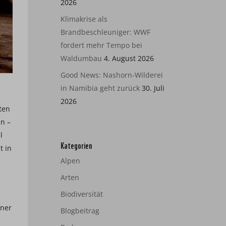
2026
Klimakrise als
Brandbeschleuniger: WWF
fordert mehr Tempo bei
Waldumbau
4. August 2026
Good News: Nashorn-Wilderei
in Namibia geht zurück
30. Juli
2026
ten
hn –
l
Kategorien
t in
Alpen
Arten
Biodiversität
hner
Blogbeitrag