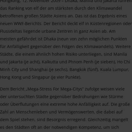
Hongkong, 12. November 2009 – Dhaka, Manila und Jakarta führen
das Ranking von elf der am stärksten durch den Klimawandel
betroffenen großen Städte Asiens an. Das ist das Ergebnis eines
neuen WWF-Berichts. Der Bericht deckt elf in Küstenregionen oder
Flussdeltas liegende urbane Zentren in ganz Asien ab. Am
meisten gefährdet ist Dhaka (neun von zehn möglichen Punkten
für Anfälligkeit gegenüber den Folgen des Klimawandels). Weitere
Städte, die einem ähnlich hohen Risiko unterliegen, sind Manila
und Jakarta (je acht), Kalkutta und Phnom Penh (je sieben), Ho Chi
Minh City und Shanghai (je sechs), Bangkok (fünf), Kuala Lumpur,
Hong Kong und Singapur (je vier Punkte).
Dem Bericht „Mega-Stress For Mega-Citys“ zufolge weisen viele
der untersuchten Städte gegenüber Bedrohungen wie Stürme
oder Überflutungen eine extreme hohe Anfälligkeit auf. Die große
Zahl an Menschenleben und Vermögenswerten, die dabei auf
dem Spiel stehen, sind Besorgnis erregend. Gleichzeitig mangelt
es den Städten oft an der notwendigen Kompetenz, um sich