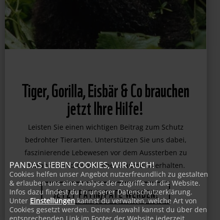
Tiger, Gorilla, Eisbär & Co brauchen
jetzt Ihre Hilfe!
Leisten Sie einen wichtigen Beitrag zum Schutz
bedrohter Tierarten. Unterstützen Sie uns dabei,
faszinierende Lebewesen vor dem Aussterben zu
PANDAS LIEBEN COOKIES, WIR AUCH!
bewahren und deren Lebensräume zu erhalten.
Cookies helfen unser Angebot nutzerfreundlich zu gestalten
& erlauben uns eine Analyse der Zugriffe auf die Website.
JETZT PATIN/PATE WERDEN!
Infos dazu findest du in unserer Datenschutzerklärung.
Unter
Einstellungen
kannst du verwalten, welche Art von
Cookies gesetzt werden. Deine Auswahl kannst du über den
entsprechenden Link im Footer der Website jederzeit