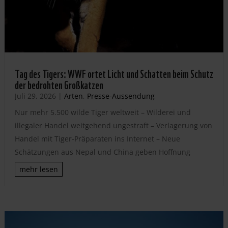
Tag des Tigers: WWF ortet Licht und Schatten beim Schutz
der bedrohten Großkatzen
Juli 29, 2026
|
Arten
,
Presse-Aussendung
Nur mehr 5.500 wilde Tiger weltweit – Wilderei und
illegaler Handel weitgehend ungestraft – Verlagerung von
Handel mit Tiger-Präparaten ins Internet – Neue
Schätzungen aus Nepal und China geben Hoffnung
mehr lesen