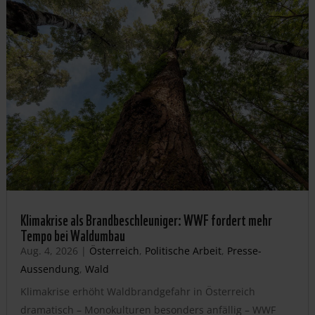
Klimakrise als Brandbeschleuniger: WWF fordert mehr
Tempo bei Waldumbau
Aug. 4, 2026
|
Österreich
,
Politische Arbeit
,
Presse-
Aussendung
,
Wald
Klimakrise erhöht Waldbrandgefahr in Österreich
dramatisch – Monokulturen besonders anfällig – WWF