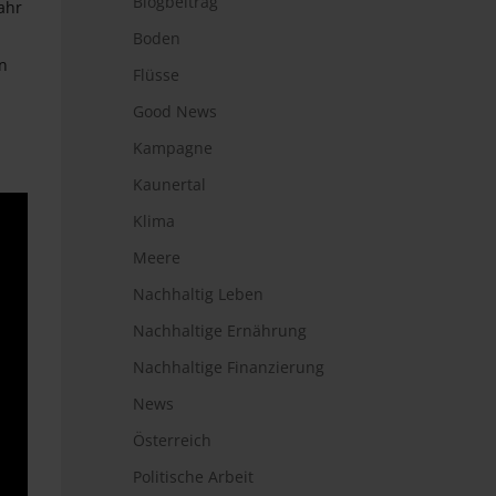
Blogbeitrag
ahr
Boden
en
Flüsse
Good News
Kampagne
Kaunertal
Klima
Meere
Nachhaltig Leben
Nachhaltige Ernährung
Nachhaltige Finanzierung
News
Österreich
Politische Arbeit