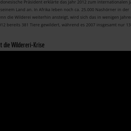
onesische Präsident erklärte das Jahr 2012 zum internationalen J
inem Land an. In Afrika leben noch ca. 25.000 Nashörner in der
nn die Wilderei weiterhin ansteigt, wird sich das in wenigen Jahr
2 bereits 381 Tiere gewildert, während es 2007 insgesamt nur 13
 die Wildereri-Krise