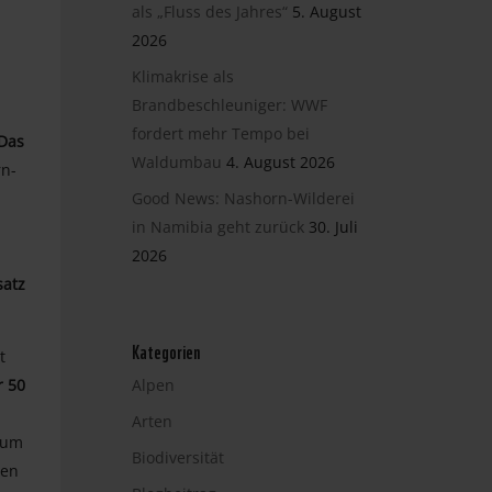
als „Fluss des Jahres“
5. August
2026
Klimakrise als
Brandbeschleuniger: WWF
fordert mehr Tempo bei
Das
Waldumbau
4. August 2026
rn-
Good News: Nashorn-Wilderei
in Namibia geht zurück
30. Juli
2026
satz
Kategorien
t
r 50
Alpen
Arten
, um
Biodiversität
len