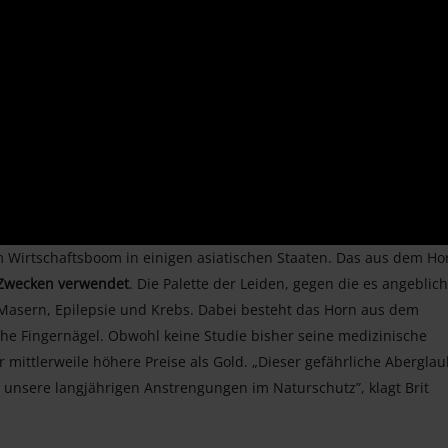
m Wirtschaftsboom in einigen asiatischen Staaten. Das aus dem Ho
 Zwecken verwendet
. Die Palette der Leiden, gegen die es angeblich
u Masern, Epilepsie und Krebs. Dabei besteht das Horn aus dem
he Fingernägel. Obwohl keine Studie bisher seine medizinische
 mittlerweile höhere Preise als Gold. „Dieser gefährliche Abergla
 unsere langjährigen Anstrengungen im Naturschutz”, klagt Brit