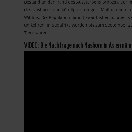
Bestand an den Rand des Aussterbens bringen. Der ind
des Nashorns und kündigte strengere Maßnahmen in se
Wildnis. Die Population nimmt zwar bisher zu, aber we
umkehren. In Südafrika wurden bis zum September 201
Tiere waren.
VIDEO: Die Nachfrage nach Nashorn in Asien nährt