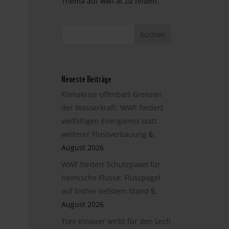
Thema auf wwf.at zu finden.
Neueste Beiträge
Klimakrise offenbart Grenzen
der Wasserkraft: WWF fordert
vielfältigen Energiemix statt
weiterer Flussverbauung
6.
August 2026
WWF fordert Schutzpaket für
heimische Flüsse: Flusspegel
auf bisher tiefstem Stand
5.
August 2026
Toni Innauer wirbt für den Lech