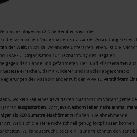
Weltnashorntages am 22. September weist die
on drei asiatischen Nashornarten kurz vor der Ausrottung stehen.
ten der Welt.
In Afrika, wo andere Unterarten leben, ist die Nasho
nd TRAFFIC (Organisation zur Beobachtung des illegalen
ne gegen den Handel mit gefährdeten Tier- und Pflanzenarten aus
der Gesetze erreichen, damit Wilderer und Händler abgeschreckt
e Regierungen der Nashornländer ruft der WWF zu
verstärktem Ein
stabil, wo kein Fall eines gewilderten Nashorns im Vorjahr gemelde
ei Jahren
ausgestorben
. Vom
Java-Nashorn leben nicht einmal meh
niger als 200 Sumatra-Nashörner
zu finden. Die abnehmende
r Art, weil sich die Tiere nicht schnell genug fortpflanzen können
ankheiten, Vulkanausbrüche oder ein Tsunami können den sensib