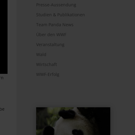
Presse-Aussendung
Studien & Publikationen
Team Panda News
Über den WWF
Veranstaltung
Wald
Wirtschaft
WWF-Erfolg
rn
ube