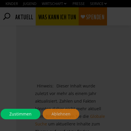
KINDER
JUGEND
WIRTSCHAFT
PRESSE
SERVICE
AKTUELL
WAS KANN ICH TUN
SPENDEN
Hinweis:
Dieser Inhalt wurde
zuletzt vor mehr als einem Jahr
aktualisiert. Zahlen und Fakten
könnten daher nicht mehr aktuell
Zustimmen
Ablehnen
sein. Bitte benutzen Sie die
Globale
Suche
um aktuellere Inhalte zum