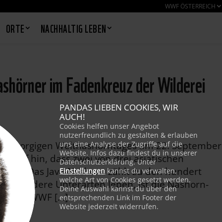
WWF ÖSTERREICH
ORTE
NACHHALTIG LEBEN
shörner im Fadenkreuz der Wilderei
PANDAS LIEBEN COOKIES, WIR
AUCH!
Cookies helfen unser Angebot
nutzerfreundlich zu gestalten & erlauben
 des morgigen Weltnashorntages am 22. September
uns eine Analyse der Zugriffe auf die
Website. Infos dazu findest du in unserer
arauf hin, dass zwei von drei asiatischen
Datenschutzerklärung. Unter
tehen. Das Java-Nashorn zählt zu den hundert
Einstellungen
kannst du verwalten,
welche Art von Cookies gesetzt werden.
a, wo andere Unterarten leben, ist die Nashorn-
Deine Auswahl kannst du über den
tiegen. WWF […]
entsprechenden Link im Footer der
Website jederzeit widerrufen.