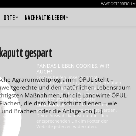
WWF ÖSTERREICH
ORTE
NACHHALTIG LEBEN
 kaputt gespart
PANDAS LIEBEN COOKIES, WIR
AUCH!
Cookies helfen unser Angebot
hische Agrarumweltprogramm ÖPUL steht –
nutzerfreundlich zu gestalten & erlauben
umweltgerechte und den natürlichen Lebensraum
uns eine Analyse der Zugriffe auf die
Website. Infos dazu findest du in unserer
ichtigsten Maßnahmen, für die Landwirte ÖPUL-
Datenschutzerklärung. Unter
n Flächen, die dem Naturschutz dienen – wie
Einstellungen
kannst du verwalten,
 und Brachen oder die Anlage von […]
welche Art von Cookies gesetzt werden.
Deine Auswahl kannst du über den
entsprechenden Link im Footer der
Website jederzeit widerrufen.