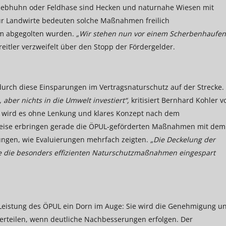
r Rebhuhn oder Feldhase sind Hecken und naturnahe Wiesen mit
r Landwirte bedeuten solche Maßnahmen freilich
m abgegolten wurden.
„Wir stehen nun vor einem Scherbenhaufen
Treitler verzweifelt über den Stopp der Fördergelder.
 durch diese Einsparungen im Vertragsnaturschutz auf der Strecke.
aber nichts in die Umwelt investiert“,
kritisiert Bernhard Kohler 
n, wird es ohne Lenkung und klares Konzept nach dem
 Weise erbringen gerade die ÖPUL-geförderten Maßnahmen mit dem
ungen, wie Evaluierungen mehrfach zeigten.
„Die Deckelung der
de die besonders effizienten Naturschutzmaßnahmen eingespart
Leistung des ÖPUL ein Dorn im Auge: Sie wird die Genehmigung u
rteilen, wenn deutliche Nachbesserungen erfolgen. Der