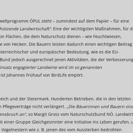
mweltprogramm ÖPUL steht – zumindest auf dem Papier – für eine
hützende Landwirtschaft“.
Eine der wichtigsten Maßnahmen, für d
von Flächen, die dem Naturschutz dienen – wie Feuchtwiesen,
 von Hecken. Die Bauern leisten dadurch einen wichtigen Beitrag 
terreichischer und europäischer Bedeutung, wie es die EU-
er Bund jedoch ausgerechnet jenen Aktivitäten, die der Verbesserun
insatz engagierter Landwirte wird im so genannten
,
ist Johannes Frühauf von BirdLife empört.
reich und der Steiermark. Hunderten Betrieben, die in den letzten
 Pflegeverträge nicht verlängert.
„Die Bäuerinnen und Bauern sin
uensbruch an“,
so Margit Gross vom Naturschutzbund NÖ. Landwirt
it einer Gruppe Gleichgesinnter eine Initiative ins Leben gerufen,
n Vogelnestern wie z. B. jenen des vom Aussterben bedrohten