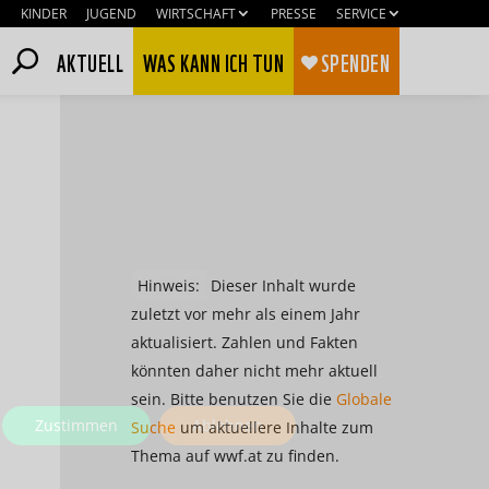
KINDER
JUGEND
WIRTSCHAFT
PRESSE
SERVICE
AKTUELL
WAS KANN ICH TUN
SPENDEN
Hinweis:
Dieser Inhalt wurde
zuletzt vor mehr als einem Jahr
aktualisiert. Zahlen und Fakten
könnten daher nicht mehr aktuell
sein. Bitte benutzen Sie die
Globale
Zustimmen
Ablehnen
Suche
um aktuellere Inhalte zum
Thema auf wwf.at zu finden.