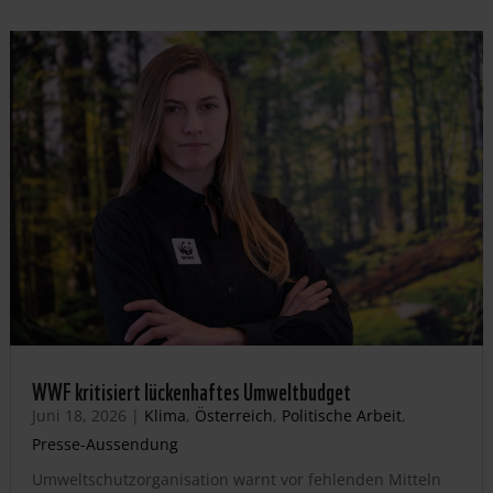
WWF kritisiert lückenhaftes Umweltbudget
Juni 18, 2026
|
Klima
,
Österreich
,
Politische Arbeit
,
Presse-Aussendung
Umweltschutzorganisation warnt vor fehlenden Mitteln