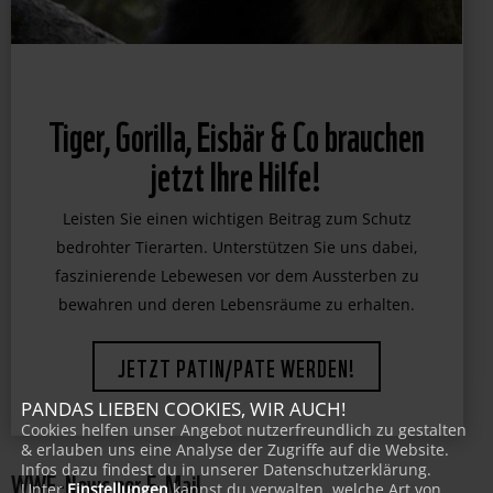
Tiger, Gorilla, Eisbär & Co brauchen
jetzt Ihre Hilfe!
Leisten Sie einen wichtigen Beitrag zum Schutz
bedrohter Tierarten. Unterstützen Sie uns dabei,
faszinierende Lebewesen vor dem Aussterben zu
bewahren und deren Lebensräume zu erhalten.
JETZT PATIN/PATE WERDEN!
PANDAS LIEBEN COOKIES, WIR AUCH!
Cookies helfen unser Angebot nutzerfreundlich zu gestalten
& erlauben uns eine Analyse der Zugriffe auf die Website.
Infos dazu findest du in unserer Datenschutzerklärung.
WWF-News per E-Mail
Unter
Einstellungen
kannst du verwalten, welche Art von