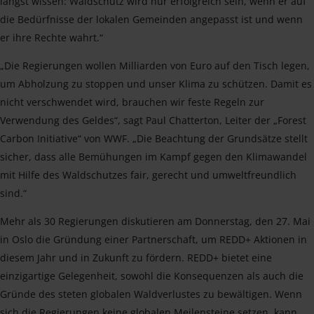
längst wissen: Waldschutz wird nur erfolgreich sein, wenn er auf
die Bedürfnisse der lokalen Gemeinden angepasst ist und wenn
er ihre Rechte wahrt.“
„Die Regierungen wollen Milliarden von Euro auf den Tisch legen,
um Abholzung zu stoppen und unser Klima zu schützen. Damit es
nicht verschwendet wird, brauchen wir feste Regeln zur
Verwendung des Geldes“, sagt Paul Chatterton, Leiter der „Forest
Carbon Initiative“ von WWF. „Die Beachtung der Grundsätze stellt
sicher, dass alle Bemühungen im Kampf gegen den Klimawandel
mit Hilfe des Waldschutzes fair, gerecht und umweltfreundlich
sind.“
Mehr als 30 Regierungen diskutieren am Donnerstag, den 27. Mai
in Oslo die Gründung einer Partnerschaft, um REDD+ Aktionen in
diesem Jahr und in Zukunft zu fördern. REDD+ bietet eine
einzigartige Gelegenheit, sowohl die Konsequenzen als auch die
Gründe des steten globalen Waldverlustes zu bewältigen. Wenn
sich die Regierungen keine globalen Meilensteine setzen, kann