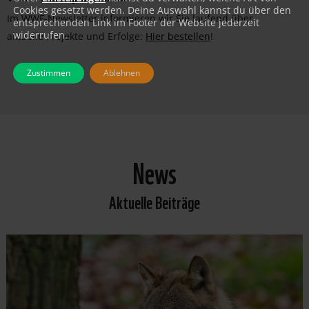
Cookies gesetzt werden. Deine Auswahl kannst du über den
Im WWF-Newsletter informieren wir Sie laufend über
entsprechenden Link im Footer der Website jederzeit
widerrufen.
aktuelle Projekte und Erfolge:
Hier bestellen
!
Zustimmen
Ablehnen
News
Aktuelle Beiträge