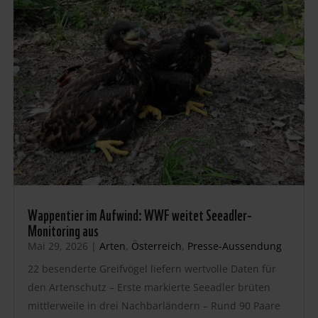
Wappentier im Aufwind: WWF weitet Seeadler-
Monitoring aus
Mai 29, 2026
|
Arten
,
Österreich
,
Presse-Aussendung
22 besenderte Greifvögel liefern wertvolle Daten für
den Artenschutz – Erste markierte Seeadler brüten
mittlerweile in drei Nachbarländern – Rund 90 Paare