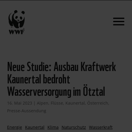
Neue Studie: Ausbau Kraftwerk
Kaunertal bedroht
Wasserversorgung im Ötztal
16. Mai 2023
|
Alpen
,
Flüsse
,
Kaunertal
,
Österreich
,
Presse-Aussendung
Energie
Kaunertal
Klima
Naturschutz
Wasserkraft