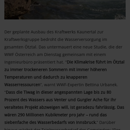
Der geplante Ausbau des Kraftwerks Kaunertal zur
Kraftwerksgruppe bedroht die Wasserversorgung im
gesamten Ötztal. Das untermauert eine neue Studie, die der
WWF Österreich am Dienstag gemeinsam mit einem
Ingenieurbüro präsentiert hat. “
Die Klimakrise führt im Ötztal
zu immer trockeneren Sommern mit immer höheren
Temperaturen und dadurch zu knapperen
Wasserressourcen
”, warnt WWF-Expertin Bettina Urbanek.
“
Dass die Tiwag in dieser angespannten Lage bis zu 80
Prozent des Wassers aus Venter und Gurgler Ache für ihr
veraltetes Projekt abzweigen will, ist geradezu fahrlässig. Das
wären 290 Millionen Kubikmeter pro Jahr – rund das
siebenfache des Wasserbedarfs von Innsbruck.
” Darüber
hinaus wächst der Trinkwasserbedarf der Gemeinden: “Der