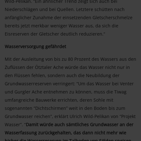
Wild-Pelikan. “Ein ähnlicher Trend zeigt sich auch bei
Niederschlägen und bei Quellen. Letztere schütten nach
anfänglicher Zunahme der einsetzenden Gletscherschmelze
bereits jetzt merkbar weniger Wasser aus, da sich die
Eisreserven der Gletscher deutlich reduzieren.“
Wasserversorgung gefährdet
Mit der Ausleitung von bis zu 80 Prozent des Wassers aus den
Zuflüssen der Ötztaler Ache würde das Wasser nicht nur in
den Flüssen fehlen, sondern auch die Neubildung der
Grundwasserreserven verringert: “Um das Wasser bei Venter
und Gurgler Ache entnehmen zu können, muss die Tiwag
umfangreiche Bauwerke errichten, deren Sohle mit
sogenannten “Dichtschirmen” weit in den Boden bis zum
Grundwasser reichen”, erklärt Ulrich Wild-Pelikan von “Projekt
Wasser”. “
Damit würde auch sämtliches Grundwasser an der
Wasserfassung zurückgehalten, das dann nicht mehr wie
bisher die Wasserreserven im Talboden von Sölden speisen