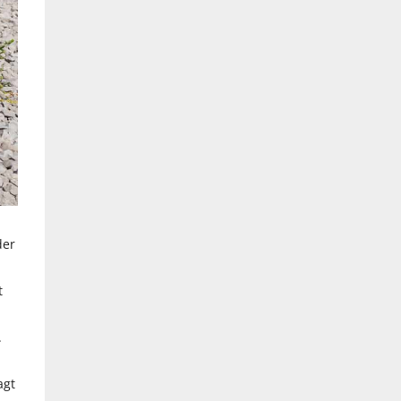
der
t
.
agt