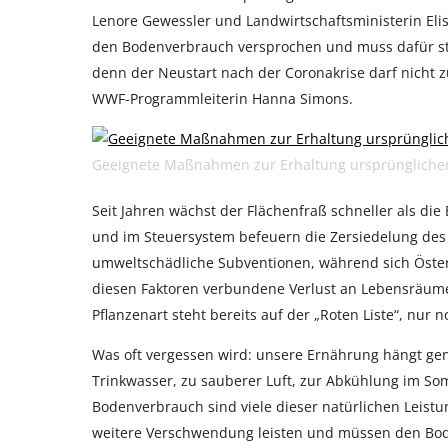
Lenore Gewessler und Landwirtschaftsministerin Eli
den Bodenverbrauch versprochen und muss dafür stru
denn der Neustart nach der Coronakrise darf nicht 
WWF-Programmleiterin Hanna Simons.
Geeignete Maßnahmen zur Erhaltung ursprüngliche
Seit Jahren wächst der Flächenfraß schneller als die 
und im Steuersystem befeuern die Zersiedelung des La
umweltschädliche Subventionen, während sich Österre
diesen Faktoren verbundene Verlust an Lebensräumen
Pflanzenart steht bereits auf der „Roten Liste“, nur n
Was oft vergessen wird: unsere Ernährung hängt ge
Trinkwasser, zu sauberer Luft, zur Abkühlung im S
Bodenverbrauch sind viele dieser natürlichen Leistu
weitere Verschwendung leisten und müssen den Bo