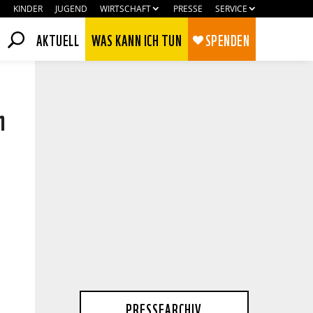
KINDER
JUGEND
WIRTSCHAFT
PRESSE
SERVICE
AKTUELL
WAS KANN ICH TUN
SPENDEN
n
Zustimmen
Ablehnen
PRESSEARCHIV