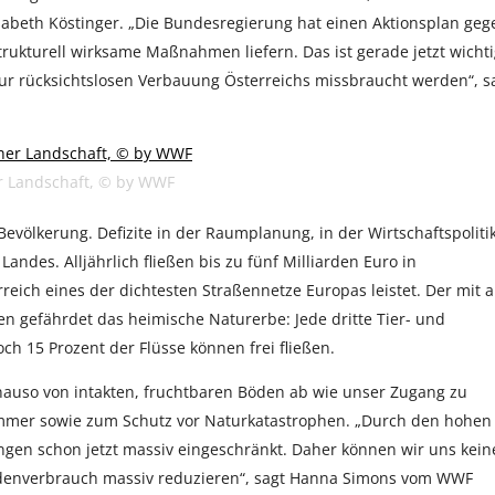
sabeth Köstinger. „Die Bundesregierung hat einen Aktionsplan geg
kturell wirksame Maßnahmen liefern. Das ist gerade jetzt wichti
zur rücksichtslosen Verbauung Österreichs missbraucht werden“, s
r Landschaft, © by WWF
Bevölkerung. Defizite in der Raumplanung, in der Wirtschaftspoliti
ndes. Alljährlich fließen bis zu fünf Milliarden Euro in
ich eines der dichtesten Straßennetze Europas leistet. Der mit a
 gefährdet das heimische Naturerbe: Jede dritte Tier- und
och 15 Prozent der Flüsse können frei fließen.
nauso von intakten, fruchtbaren Böden ab wie unser Zugang zu
ommer sowie zum Schutz vor Naturkatastrophen. „Durch den hohen
ngen schon jetzt massiv eingeschränkt. Daher können wir uns kein
denverbrauch massiv reduzieren“, sagt Hanna Simons vom WWF