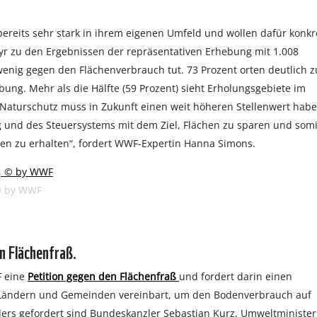
eits sehr stark in ihrem eigenen Umfeld und wollen dafür konkr
ayr zu den Ergebnissen der repräsentativen Erhebung mit 1.008
u wenig gegen den Flächenverbrauch tut. 73 Prozent orten deutlich z
g. Mehr als die Hälfte (59 Prozent) sieht Erholungsgebiete im
Naturschutz muss in Zukunft einen weit höheren Stellenwert habe
 und des Steuersystems mit dem Ziel, Flächen zu sparen und somi
en zu erhalten“, fordert WWF-Expertin Hanna Simons.
 © by WWF
n Flächenfraß.
F eine
Petition gegen den Flächenfraß
und fordert darin einen
 Ländern und Gemeinden vereinbart, um den Bodenverbrauch auf
ers gefordert sind Bundeskanzler Sebastian Kurz, Umweltminister