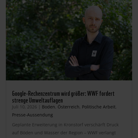
Google-Rechenzentrum wird größer: WWF fordert
strenge Umweltauflagen
Juli 10, 2026
|
Boden
,
Österreich
,
Politische Arbeit
,
Presse-Aussendung
Geplante Erweiterung in Kronstorf verschärft Druck
auf Böden und Wasser der Region – WWF verlangt