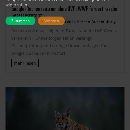
widerrufen.
Google-Rechenzentrum ohne UVP: WWF fordert rasche
Gesetzesreform
Zustimmen
Ablehnen
Juli 15, 2026
|
Boden
,
Österreich
,
Presse-Aussendung
Rechenzentren als eigenen Tatbestand im UVP-Gesetz
verankern – Umweltorganisation verlangt
Gesamtprüfung und strenge Umweltauflagen für
Google-Ausbau in Kronstorf
mehr lesen