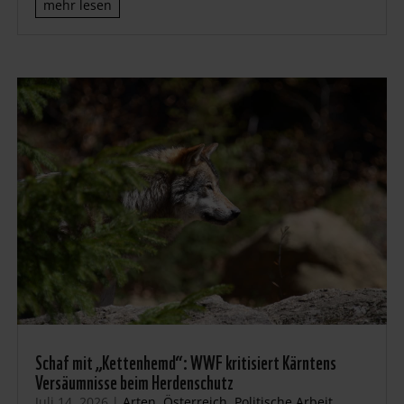
mehr lesen
Schaf mit „Kettenhemd“: WWF kritisiert Kärntens
Versäumnisse beim Herdenschutz
Juli 14, 2026
|
Arten
,
Österreich
,
Politische Arbeit
,