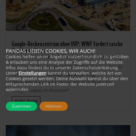
Google-Rechenzentrum ohne UVP: WWF fordert rasche
Gesetzesreform
PANDAS LIEBEN COOKIES, WIR AUCH!
Cookies helfen unser Angebot nutzerfreundlich zu gestalten
Juli 15, 2026
|
Boden
,
Österreich
,
Presse-Aussendung
& erlauben uns eine Analyse der Zugriffe auf die Website.
Rechenzentren als eigenen Tatbestand im UVP-Gesetz
Infos dazu findest du in unserer Datenschutzerklärung.
Unter
Einstellungen
kannst du verwalten, welche Art von
verankern – Umweltorganisation verlangt
Cookies gesetzt werden. Deine Auswahl kannst du über den
Gesamtprüfung und strenge Umweltauflagen für
entsprechenden Link im Footer der Website jederzeit
widerrufen.
Google-Ausbau in Kronstorf
mehr lesen
Zustimmen
Ablehnen