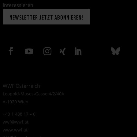
interessieren.
NEWSLETTER JETZT ABONNIEREN!
WWF Österreich
Leopold-Moses-Gasse 4/2/40A
A-1020 Wien
+43 1 488 17 – 0
wwf@wwf.at
www.wwf.at