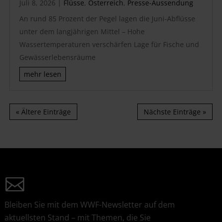
Juli 8, 2026
|
Flüsse
,
Österreich
,
Presse-Aussendung
An rund 85 Prozent der Pegel lagen die Juni-Abflüsse
unter dem langjährigen Mittel – Hohe
Wassertemperaturen verschärfen Lage für Fische und
Gewässerlebensräume
mehr lesen
« Ältere Einträge
Nächste Einträge »
Bleiben Sie mit dem WWF-Newsletter auf dem
aktuellsten Stand – mit Themen, die Sie