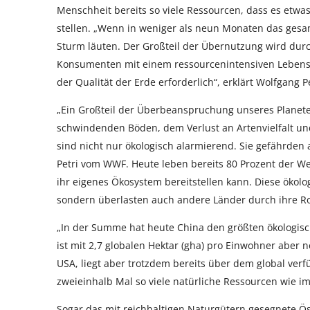
Menschheit bereits so viele Ressourcen, dass es etwas
stellen. „Wenn in weniger als neun Monaten das gesa
Sturm läuten. Der Großteil der Übernutzung wird durch
Konsumenten mit einem ressourcenintensiven Lebenss
der Qualität der Erde erforderlich“, erklärt Wolfgang 
„Ein Großteil der Überbeanspruchung unseres Planete
schwindenden Böden, dem Verlust an Artenvielfalt u
sind nicht nur ökologisch alarmierend. Sie gefährden a
Petri vom WWF. Heute leben bereits 80 Prozent der W
ihr eigenes Ökosystem bereitstellen kann. Diese ökol
sondern überlasten auch andere Länder durch ihre Ro
„In der Summe hat heute China den größten ökologis
ist mit 2,7 globalen Hektar (gha) pro Einwohner aber 
USA, liegt aber trotzdem bereits über dem global ve
zweieinhalb Mal so viele natürliche Ressourcen wie im
Sogar das mit reichhaltigen Naturgütern gesegnete Öst