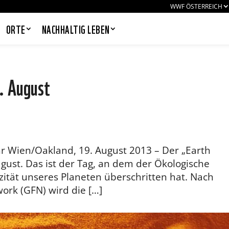
WWF ÖSTERREICH
ORTE
NACHHALTIG LEBEN
. August
PANDAS LIEBEN COOKIES, WIR
AUCH!
Cookies helfen unser Angebot
nutzerfreundlich zu gestalten & erlauben
 Uhr Wien/Oakland, 19. August 2013 – Der „Earth
uns eine Analyse der Zugriffe auf die
Website. Infos dazu findest du in unserer
gust. Das ist der Tag, an dem der Ökologische
Datenschutzerklärung. Unter
ität unseres Planeten überschritten hat. Nach
Einstellungen
kannst du verwalten,
welche Art von Cookies gesetzt werden.
ork (GFN) wird die […]
Deine Auswahl kannst du über den
entsprechenden Link im Footer der
Website jederzeit widerrufen.