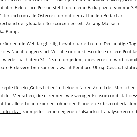
obalen Hektar pro Person steht heute eine Biokapazität von nur 3,
Österreich um alle Österreicher mit dem aktuellen Bedarf an
prechend der globalen Ressourcen bereits Anfang Mai sein
Öko-Pump.
 können die Welt langfristig bewohnbar erhalten. Der heutige Tag
 des Nachhaltigen sind. Wir alle und insbesondere unsere Politik
rst wieder nach dem 31. Dezember jeden Jahres erreicht wird, dami
are Erde vererben können“, warnt Reinhard Uhrig, Geschäftsführ
nzepte für ein ‚Gutes Leben‘ mit einem fairen Anteil der Menschen
Zahl der Menschen, die erkennen, wie weniger Konsum und stattdes
ät für alle erhöhen können, ohne den Planeten Erde zu überlasten
abdruck.at
kann jeder seinen eigenen Fußabdruck analysieren un