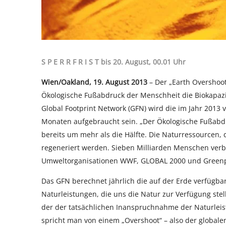
S P E R R F R I S T bis 20. August, 00.01 Uhr
Wien/Oakland, 19. August 2013
– Der „Earth Overshoot
Ökologische Fußabdruck der Menschheit die Biokapazi
Global Footprint Network (GFN) wird die im Jahr 2013
Monaten aufgebraucht sein. „Der Ökologische Fußabdr
bereits um mehr als die Hälfte. Die Naturressourcen,
regeneriert werden. Sieben Milliarden Menschen verb
Umweltorganisationen WWF, GLOBAL 2000 und Green
Das GFN berechnet jährlich die auf der Erde verfügb
Naturleistungen, die uns die Natur zur Verfügung ste
der der tatsächlichen Inanspruchnahme der Naturleis
spricht man von einem „Overshoot“ – also der globa