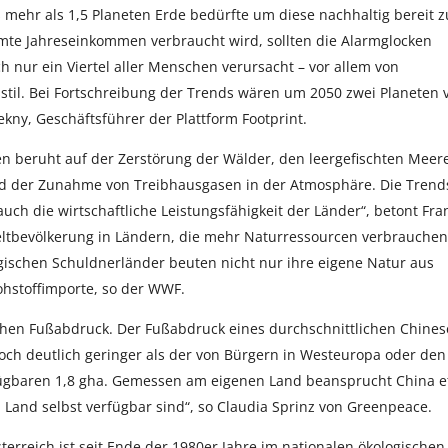
 mehr als 1,5 Planeten Erde bedürfte um diese nachhaltig bereit z
mte Jahreseinkommen verbraucht wird, sollten die Alarmglocken
 nur ein Viertel aller Menschen verursacht – vor allem von
til. Bei Fortschreibung der Trends wären um 2050 zwei Planeten 
Pekny, Geschäftsführer der Plattform Footprint.
n beruht auf der Zerstörung der Wälder, den leergefischten Meer
nd der Zunahme von Treibhausgasen in der Atmosphäre. Die Trend
uch die wirtschaftliche Leistungsfähigkeit der Länder“, betont Fra
eltbevölkerung in Ländern, die mehr Naturressourcen verbrauchen
ogischen Schuldnerländer beuten nicht nur ihre eigene Natur aus
hstoffimporte, so der WWF.
chen Fußabdruck. Der Fußabdruck eines durchschnittlichen Chine
noch deutlich geringer als der von Bürgern in Westeuropa oder den
rfügbaren 1,8 gha. Gemessen am eigenen Land beansprucht China 
 Land selbst verfügbar sind“, so Claudia Sprinz von Greenpeace.
erreich ist seit Ende der 1980er Jahre im nationalen ökologischen