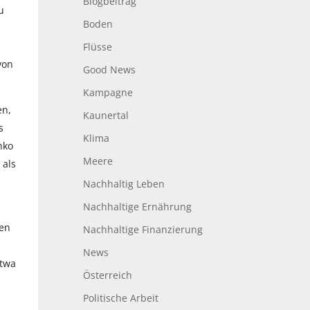
Blogbeitrag
u
Boden
Flüsse
von
Good News
Kampagne
en,
Kaunertal
s
Klima
nko
Meere
 als
Nachhaltig Leben
Nachhaltige Ernährung
sen
Nachhaltige Finanzierung
News
etwa
Österreich
Politische Arbeit