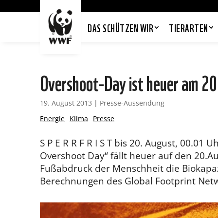
DAS SCHÜTZEN WIR
TIERARTEN
Overshoot-Day ist heuer am 20
19. August 2013
|
Presse-Aussendung
Energie
Klima
Presse
S P E R R F R I S T bis 20. August, 00.01
Overshoot Day“ fällt heuer auf den 20.Au
Fußabdruck der Menschheit die Biokapaz
Berechnungen des Global Footprint Netw