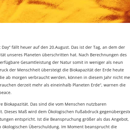
 Day“ fällt heuer auf den 20.August. Das ist der Tag, an dem der
tät unseres Planeten überschritten hat. Nach Berechnungen des
 verfügbare Gesamtleistung der Natur somit in weniger als neun
uck der Menschheit übersteigt die Biokapazität der Erde heute
 die ab morgen verbraucht werden, können in diesem Jahr nicht m
rauchen derzeit mehr als eineinhalb Planeten Erde“, warnen die
peace.
are Biokapazität. Das sind die vom Menschen nutzbaren
llt. Dieses Maß wird dem Ökologischen Fußabdruck gegenübergestel
tungen entspricht. Ist die Beanspruchung größer als das Angebot,
len ökologischen Überschuldung. Im Moment beansprucht die