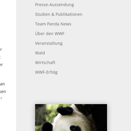
Presse-Aussendung
3
Studien & Publikationen
Team Panda News
Über den WWF
Veranstaltung
er
Wald
t
Wirtschaft
er
WWF-Erfolg
 an
sen
.“
d