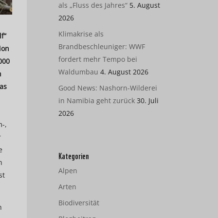
als „Fluss des Jahres“
5. August
2026
Klimakrise als
f“
Brandbeschleuniger: WWF
ion
fordert mehr Tempo bei
000
Waldumbau
4. August 2026
n
as
Good News: Nashorn-Wilderei
in Namibia geht zurück
30. Juli
2026
m-,
r
e
Kategorien
n
Alpen
st
Arten
Biodiversität
n