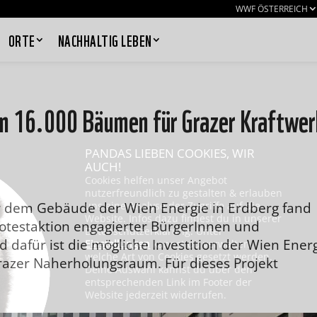
WWF ÖSTERREICH
ORTE
NACHHALTIG LEBEN
on 16.000 Bäumen für Grazer Kraftwer
PANDAS LIEBEN COOKIES, WIR
AUCH!
Cookies helfen unser Angebot
nutzerfreundlich zu gestalten & erlauben
r dem Gebäude der Wien Energie in Erdberg fand
uns eine Analyse der Zugriffe auf die
Website. Infos dazu findest du in unserer
rotestaktion engagierter BürgerInnen und
Datenschutzerklärung. Unter
 dafür ist die mögliche Investition der Wien Ener
Einstellungen
kannst du verwalten,
welche Art von Cookies gesetzt werden.
razer Naherholungsraum. Für dieses Projekt
Deine Auswahl kannst du über den
entsprechenden Link im Footer der
Website jederzeit widerrufen.