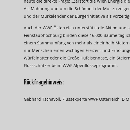
heute die direkte Frage: „Zerstört die Wien Energie d
Als Mahnung und um die Schönheit der Mur zu zeigen,
und der Murkalender der Bürgerinitiative als vorzeit
Auch der WWF Österreich unterstützt die Aktion und se
Feinstaubhochburg binden diese 16.000 Bäume tägli
einem Stammumfang von mehr als eineinhalb Metern. Di
nur Menschen einen wichtigen Freizeit- und Erholun
Würfelnatter oder die Große Hufeisennase, ein Steier
Flussschützer beim WWF Alpenflüsseprogramm.
Rückfragehinweis:
Gebhard Tschavoll, Flussexperte WWF Österreich, E-M