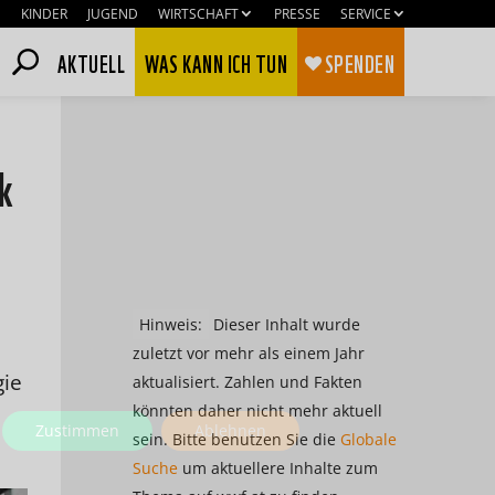
KINDER
JUGEND
WIRTSCHAFT
PRESSE
SERVICE
AKTUELL
WAS KANN ICH TUN
SPENDEN
k
Hinweis:
Dieser Inhalt wurde
zuletzt vor mehr als einem Jahr
gie
aktualisiert. Zahlen und Fakten
könnten daher nicht mehr aktuell
Zustimmen
Ablehnen
sein. Bitte benutzen Sie die
Globale
Suche
um aktuellere Inhalte zum