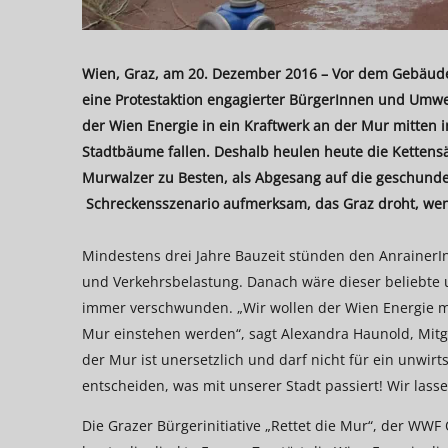
Wien, Graz, am 20. Dezember 2016 – Vor dem Gebäude 
eine Protestaktion engagierter BürgerInnen und Umwelt
der Wien Energie in ein Kraftwerk an der Mur mitten
Stadtbäume fallen. Deshalb heulen heute die Kettensä
Murwalzer zu Besten, als Abgesang auf die geschund
Schreckensszenario aufmerksam, das Graz droht, wenn
Mindestens drei Jahre Bauzeit stünden den AnrainerIn
und Verkehrsbelastung. Danach wäre dieser beliebte
immer verschwunden. „Wir wollen der Wien Energie mit 
Mur einstehen werden“, sagt Alexandra Haunold, Mitgl
der Mur ist unersetzlich und darf nicht für ein unwir
entscheiden, was mit unserer Stadt passiert! Wir la
Die Grazer Bürgerinitiative „Rettet die Mur“, der WW