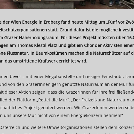
der Wien Energie in Erdberg fand heute Mittag um „Fünf vor Zwöl
schutzorganisationen statt. Grund dafür ist die mögliche Investit
 im Grazer Naherholungsraum. Für dieses Projekt müssten über 16.
gen am Thomas Klestil Platz und gibt ein Chor der Aktivisten eine
ene Flussnatur. In Baumkostümen machen die Naturschützer auf d
 das umstrittene Kraftwerk errichtet wird.
nen bevor – mit einer Megabaustelle und riesiger Feinstaub-, Lär
 und von den GrazerInnen gern genutzte Naturraum an der Mur fü
dieser Aktion zeigen, dass die GrazerInnen für ihre frei fließend
ied der Plattform „Rettet die Mur“, „Der Freizeit-und Naturraum a
tschaftliches Projekt geopfert werden. Wir GrazerInnen werden selb
ssen uns unsere Mur nicht von einem Energiekonzern nehmen!“
F Österreich und weitere Umweltorganisationen stellen dem Konzer