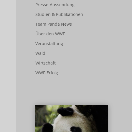
Presse-Aussendung
Studien & Publikationen
Team Panda News
Über den WWF
Veranstaltung
Wald
Wirtschaft
WWF-Erfolg