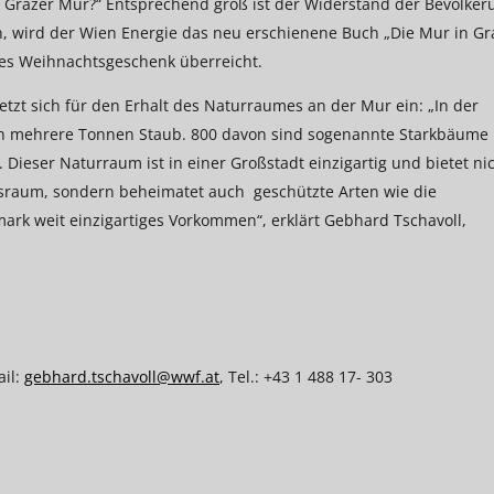
ie Grazer Mur?“ Entsprechend groß ist der Widerstand der Bevölker
 wird der Wien Energie das neu erschienene Buch „Die Mur in Gr
iges Weihnachtsgeschenk überreicht.
tzt sich für den Erhalt des Naturraumes an der Mur ein: „In der
ch mehrere Tonnen Staub. 800 davon sind sogenannte Starkbäume 
eser Naturraum ist in einer Großstadt einzigartig und bietet ni
gsraum, sondern beheimatet auch geschützte Arten wie die
mark weit einzigartiges Vorkommen“, erklärt Gebhard Tschavoll,
ail:
gebhard.tschavoll@wwf.at
, Tel.: +43 1 488 17- 303