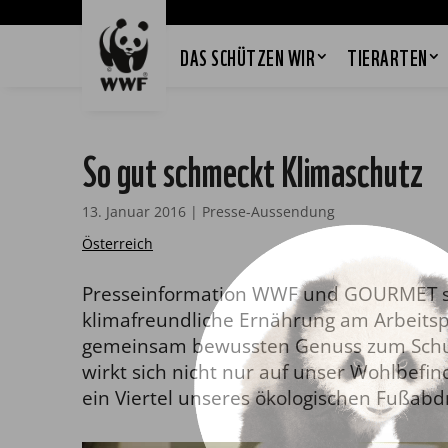
DAS SCHÜTZEN WIR
TIERARTEN
So gut schmeckt Klimaschutz
13. Januar 2016
|
Presse-Aussendung
Österreich
Presseinformation WWF und GOURMET st
klimafreundliche Ernährung am Arbeitspl
gemeinsam bewussten Genuss zum Schut
wirkt sich nicht nur auf unser Wohlbef
ein Viertel unseres ökologischen Fußabdr