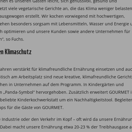
chen es unseren Gästen leicht, sich genussvoll, gesund und
zt viele vegetarische Gerichte an, die das Klima weniger belasten
usgewogen erstellt. Wir kochen vorwiegend mit hochwertigen,
 gehen besonders sorgsam mit Lebensmitteln, Wasser und Energie 
h optimieren und unsere Kunden sowie andere Unternehmen für
n“, so Fuchs.
n Klimaschutz
en verstärkt für klimafreundliche Ernährung einsetzen und au
isch am Arbeitsplatz sind neue kreative, klimafreundliche Gerich
ochen in Unternehmen auf dem Programm. In Kindergärten und
m „Panda-Symbol“ hervorgehoben. Zusätzlich erweitert GOURMET 
liebte Kinderkochwerkstatt um ein Nachhaltigkeitstool. Begleite
ipps für die Gäste von GOURMET.
 Industrie oder den Verkehr im Kopf – oft wird da unsere Ernähru
 Dabei macht unsere Ernährung etwa 20-23 % der Treibhausgase a