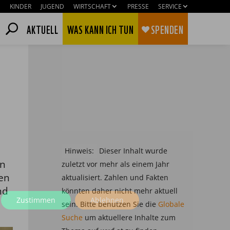
KINDER
JUGEND
WIRTSCHAFT
PRESSE
SERVICE
AKTUELL
WAS KANN ICH TUN
SPENDEN
Hinweis:
Dieser Inhalt wurde
en
zuletzt vor mehr als einem Jahr
en
aktualisiert. Zahlen und Fakten
nd
könnten daher nicht mehr aktuell
Zustimmen
Ablehnen
sein. Bitte benutzen Sie die
Globale
Suche
um aktuellere Inhalte zum