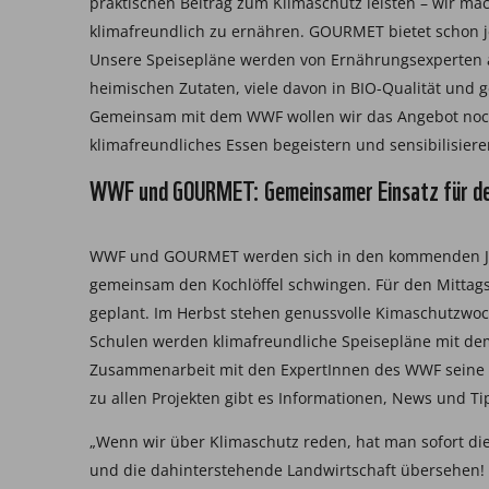
praktischen Beitrag zum Klimaschutz leisten – wir ma
klimafreundlich zu ernähren. GOURMET bietet schon jet
Unsere Speisepläne werden von Ernährungsexperten a
heimischen Zutaten, viele davon in BIO-Qualität und
Gemeinsam mit dem WWF wollen wir das Angebot noc
klimafreundliches Essen begeistern und sensibilisiere
WWF und GOURMET: Gemeinsamer Einsatz für de
WWF und GOURMET werden sich in den kommenden Jahr
gemeinsam den Kochlöffel schwingen. Für den Mittagst
geplant. Im Herbst stehen genussvolle Kimaschutzw
Schulen werden klimafreundliche Speisepläne mit de
Zusammenarbeit mit den ExpertInnen des WWF seine be
zu allen Projekten gibt es Informationen, News und T
„Wenn wir über Klimaschutz reden, hat man sofort die
und die dahinterstehende Landwirtschaft übersehen!