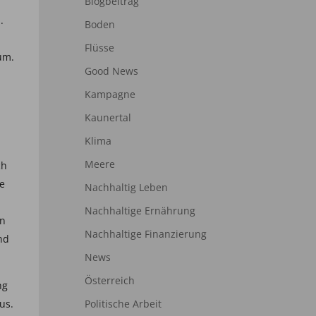
Blogbeitrag
.
Boden
Flüsse
um.
Good News
Kampagne
Kaunertal
Klima
Meere
ch
te
Nachhaltig Leben
Nachhaltige Ernährung
in
Nachhaltige Finanzierung
nd
News
Österreich
ng
Politische Arbeit
us.