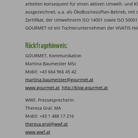
arbeiten konsequent für einen aktiven Umwelt- und
ausgezeichnet, u.a. als ÖkoBusinessPlan-Betrieb, mi
Zertifikat, der Umweltnorm ISO 14001 sowie ISO 5000
GOURMET ist ein Tochterunternehmen der VIVATIS Ho
Rückfragehinweis:
GOURMET, Kommunikation
Martina Baumeister MSc
Mobil: +43 664 966 45 42
martina.baumeister@gourmet.at
www.gourmet.at
,
http://blog.gourmet.at
WWF, Pressesprecherin
Theresa Gral, MA
Mobil: +43 1 488 17 216
theresa.gral@wwf.at
www.wwf.at