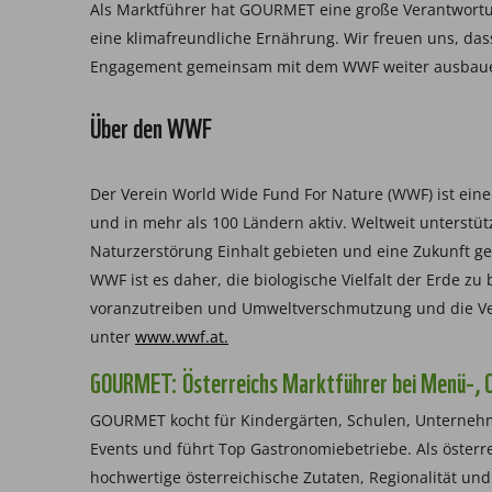
Als Marktführer hat GOURMET eine große Verantwortun
eine klimafreundliche Ernährung. Wir freuen uns, da
Engagement gemeinsam mit dem WWF weiter ausbauen
Über den WWF
Der Verein World Wide Fund For Nature (WWF) ist eine
und in mehr als 100 Ländern aktiv. Weltweit unterstüt
Naturzerstörung Einhalt gebieten und eine Zukunft ge
WWF ist es daher, die biologische Vielfalt der Erde 
voranzutreiben und Umweltverschmutzung und die Ve
unter
www.wwf.at.
GOURMET: Österreichs Marktführer bei Menü-, C
GOURMET kocht für Kindergärten, Schulen, Unternehm
Events und führt Top Gastronomiebetriebe. Als öste
hochwertige österreichische Zutaten, Regionalität und