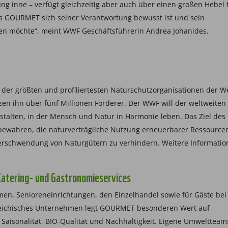
g inne – verfügt gleichzeitig aber auch über einen großen Hebel 
ss GOURMET sich seiner Verantwortung bewusst ist und sein
 möchte“, meint WWF Geschäftsführerin Andrea Johanides.
 der größten und profiliertesten Naturschutzorganisationen der W
zen ihn über fünf Millionen Förderer. Der WWF will der weltweiten
stalten, in der Mensch und Natur in Harmonie leben. Das Ziel des
zu bewahren, die naturverträgliche Nutzung erneuerbarer Ressource
rschwendung von Naturgütern zu verhindern. Weitere Informatio
atering- und Gastronomieservices
en, Senioreneinrichtungen, den Einzelhandel sowie für Gäste bei
rreichisches Unternehmen legt GOURMET besonderen Wert auf
 Saisonalität, BIO-Qualität und Nachhaltigkeit. Eigene Umweltteam