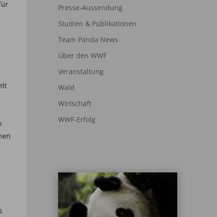
für
Presse-Aussendung
Studien & Publikationen
Team Panda News
Über den WWF
Veranstaltung
elt
Wald
Wirtschaft
WWF-Erfolg
n
nen
s