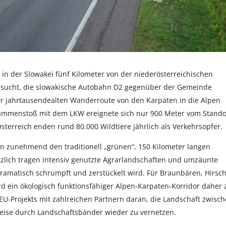
n der Slowakei fünf Kilometer von der niederösterreichischen
ersucht, die slowakische Autobahn D2 gegenüber der Gemeinde
r jahrtausendealten Wanderroute von den Karpaten in die Alpen
sammenstoß mit dem LKW ereignete sich nur 900 Meter vom Stando
sterreich enden rund 80.000 Wildtiere jährlich als Verkehrsopfer.
n zunehmend den traditionell „grünen“, 150 Kilometer langen
zlich tragen intensiv genutzte Agrarlandschaften und umzäunte
ramatisch schrumpft und zerstückelt wird. Für Braunbären, Hirsch
d ein ökologisch funktionsfähiger Alpen-Karpaten-Korridor daher 
U-Projekts mit zahlreichen Partnern daran, die Landschaft zwisc
eise durch Landschaftsbänder wieder zu vernetzen.