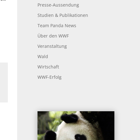
Presse-Aussendung
Studien & Publikationen
Team Panda News
Über den WWF
Veranstaltung
Wald
Wirtschaft
WWF-Erfolg