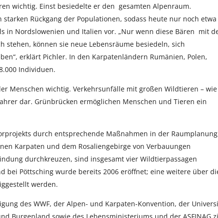
ren wichtig. Einst besiedelte er den gesamten Alpenraum.
starken Rückgang der Populationen, sodass heute nur noch etwa
ls in Nordslowenien und Italien vor. „Nur wenn diese Bären mit d
h stehen, können sie neue Lebensräume besiedeln, sich
en“, erklärt Pichler. In den Karpatenländern Rumänien, Polen,
8.000 Individuen.
 der Menschen wichtig. Verkehrsunfälle mit großen Wildtieren – wie
tofahrer dar. Grünbrücken ermöglichen Menschen und Tieren ein
dorprojekts durch entsprechende Maßnahmen in der Raumplanung
einen Karpaten und dem Rosaliengebirge von Verbauungen
bindung durchkreuzen, sind insgesamt vier Wildtierpassagen
 bei Pöttsching wurde bereits 2006 eröffnet; eine weitere über di
iggestellt werden.
ligung des WWF, der Alpen- und Karpaten-Konvention, der Universi
und Burgenland sowie des Lebensministeriums und der ASFINAG zi