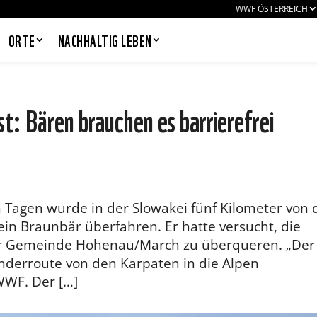
WWF ÖSTERREICH
ORTE
NACHHALTIG LEBEN
t: Bären brauchen es barrierefrei
PANDAS LIEBEN COOKIES, WIR
AUCH!
Cookies helfen unser Angebot
nutzerfreundlich zu gestalten & erlauben
 Tagen wurde in der Slowakei fünf Kilometer von 
uns eine Analyse der Zugriffe auf die
Website. Infos dazu findest du in unserer
ein Braunbär überfahren. Er hatte versucht, die
Datenschutzerklärung. Unter
r Gemeinde Hohenau/March zu überqueren. „Der
Einstellungen
kannst du verwalten,
welche Art von Cookies gesetzt werden.
nderroute von den Karpaten in die Alpen
Deine Auswahl kannst du über den
WWF. Der […]
entsprechenden Link im Footer der
Website jederzeit widerrufen.