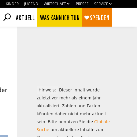
KINDER
JUGEND
WIRTSCHAFT
PRESSE
SERVICE
AKTUELL
WAS KANN ICH TUN
SPENDEN
der
Hinweis:
Dieser Inhalt wurde
zuletzt vor mehr als einem Jahr
aktualisiert. Zahlen und Fakten
könnten daher nicht mehr aktuell
Zustimmen
Ablehnen
sein. Bitte benutzen Sie die
Globale
Suche
um aktuellere Inhalte zum