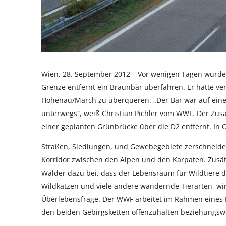
Wien, 28. September 2012 – Vor wenigen Tagen wurde i
Grenze entfernt ein Braunbär überfahren. Er hatte v
Hohenau/March zu überqueren. „Der Bär war auf eine
unterwegs“, weiß Christian Pichler vom WWF. Der Zu
einer geplanten Grünbrücke über die D2 entfernt. In Ö
Straßen, Siedlungen, und Gewebegebiete zerschneide
Korridor zwischen den Alpen und den Karpaten. Zusät
Wälder dazu bei, dass der Lebensraum für Wildtiere d
Wildkatzen und viele andere wandernde Tierarten, wir
Überlebensfrage. Der WWF arbeitet im Rahmen eines E
den beiden Gebirgsketten offenzuhalten beziehungsw