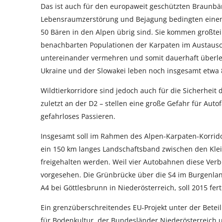
Das ist auch für den europaweit geschützten Braunbä
Lebensraumzerstörung und Bejagung bedingten einen 
50 Bären in den Alpen übrig sind. Sie kommen großtei
benachbarten Populationen der Karpaten im Austausc
untereinander vermehren und somit dauerhaft überleb
Ukraine und der Slowakei leben noch insgesamt etwa 
Wildtierkorridore sind jedoch auch für die Sicherheit
zuletzt an der D2 – stellen eine große Gefahr für Au
gefahrloses Passieren.
Insgesamt soll im Rahmen des Alpen-Karpaten-Korri
ein 150 km langes Landschaftsband zwischen den Kl
freigehalten werden. Weil vier Autobahnen diese Ver
vorgesehen. Die Grünbrücke über die S4 im Burgenland
A4 bei Göttlesbrunn in Niederösterreich, soll 2015 fert
Ein grenzüberschreitendes EU-Projekt unter der Betei
für Bodenkultur, der Bundesländer Niederösterreich 