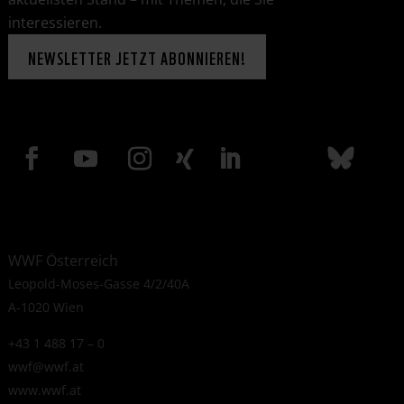
interessieren.
NEWSLETTER JETZT ABONNIEREN!
WWF Österreich
Leopold-Moses-Gasse 4/2/40A
A-1020 Wien
+43 1 488 17 – 0
wwf@wwf.at
www.wwf.at