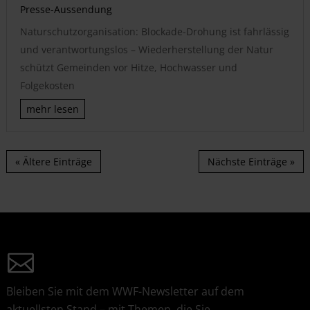
Presse-Aussendung
Naturschutzorganisation: Blockade-Drohung ist fahrlässig
und verantwortungslos – Wiederherstellung der Natur
schützt Gemeinden vor Hitze, Hochwasser und
Folgekosten
mehr lesen
« Ältere Einträge
Nächste Einträge »
Bleiben Sie mit dem WWF-Newsletter auf dem
aktuellsten Stand – mit Themen, die Sie