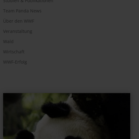
Studien & Publikationen
Team Panda News
Über den WWF
Veranstaltung
Wald
Wirtschaft
WWF-Erfolg