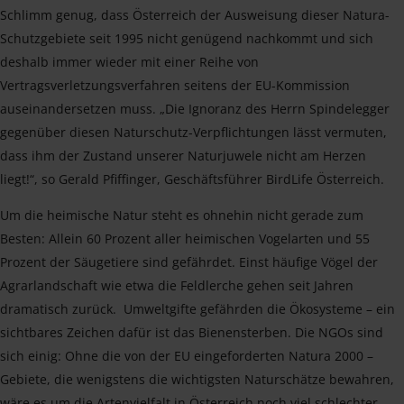
Schlimm genug, dass Österreich der Ausweisung dieser Natura-
Schutzgebiete seit 1995 nicht genügend nachkommt und sich
deshalb immer wieder mit einer Reihe von
Vertragsverletzungsverfahren seitens der EU-Kommission
auseinandersetzen muss. „Die Ignoranz des Herrn Spindelegger
gegenüber diesen Naturschutz-Verpflichtungen lässt vermuten,
dass ihm der Zustand unserer Naturjuwele nicht am Herzen
liegt!“, so Gerald Pfiffinger, Geschäftsführer BirdLife Österreich.
Um die heimische Natur steht es ohnehin nicht gerade zum
Besten: Allein 60 Prozent aller heimischen Vogelarten und 55
Prozent der Säugetiere sind gefährdet. Einst häufige Vögel der
Agrarlandschaft wie etwa die Feldlerche gehen seit Jahren
dramatisch zurück. Umweltgifte gefährden die Ökosysteme – ein
sichtbares Zeichen dafür ist das Bienensterben. Die NGOs sind
sich einig: Ohne die von der EU eingeforderten Natura 2000 –
Gebiete, die wenigstens die wichtigsten Naturschätze bewahren,
wäre es um die Artenvielfalt in Österreich noch viel schlechter