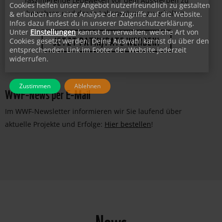
bedrohter Tierarten. Unterstützen Sie uns dabei,
Cookies helfen unser Angebot nutzerfreundlich zu gestalten
& erlauben uns eine Analyse der Zugriffe auf die Website.
faszinierende Lebewesen vor dem Aussterben zu
Infos dazu findest du in unserer Datenschutzerklärung.
bewahren und deren Lebensräume zu erhalten.
Unter
Einstellungen
kannst du verwalten, welche Art von
Cookies gesetzt werden. Deine Auswahl kannst du über den
entsprechenden Link im Footer der Website jederzeit
JETZT PATIN/PATE WERDEN!
widerrufen.
Zustimmen
Ablehnen
WWF-News per E-Mail
Im WWF-Newsletter informieren wir Sie laufend über
aktuelle Projekte und Erfolge:
Hier bestellen
!
News