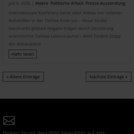
Juli 9, 2026
|
Meere
,
Politische Arbeit
,
Presse-Aussendung
Internationale Konferenz berät über Abbau von seltenen
Rohstoffen in der Tiefsee Ende Juli – Neue Studie
beschreibt globale Negativ-Folgen durch Zerstörung
artenreicher Tiefsee-Lebensräume – WWF fordert Stopp
der Abbaupläne
mehr lesen
« Ältere Einträge
Nächste Einträge »
Bleiben Sie mit dem WWF-Newsletter auf dem