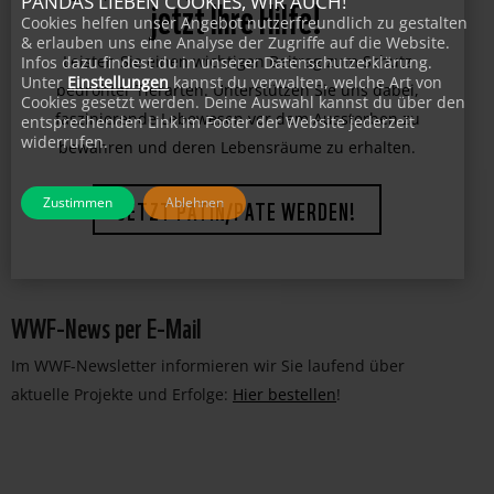
Tiger, Gorilla, Eisbär & Co brauchen
PANDAS LIEBEN COOKIES, WIR AUCH!
Cookies helfen unser Angebot nutzerfreundlich zu gestalten
jetzt Ihre Hilfe!
& erlauben uns eine Analyse der Zugriffe auf die Website.
Infos dazu findest du in unserer Datenschutzerklärung.
Unter
Einstellungen
kannst du verwalten, welche Art von
Leisten Sie einen wichtigen Beitrag zum Schutz
Cookies gesetzt werden. Deine Auswahl kannst du über den
entsprechenden Link im Footer der Website jederzeit
bedrohter Tierarten. Unterstützen Sie uns dabei,
widerrufen.
faszinierende Lebewesen vor dem Aussterben zu
bewahren und deren Lebensräume zu erhalten.
Zustimmen
Ablehnen
JETZT PATIN/PATE WERDEN!
WWF-News per E-Mail
Im WWF-Newsletter informieren wir Sie laufend über
aktuelle Projekte und Erfolge:
Hier bestellen
!