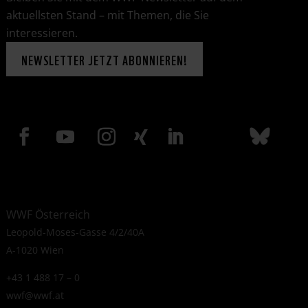
aktuellsten Stand – mit Themen, die Sie
interessieren.
NEWSLETTER JETZT ABONNIEREN!
WWF Österreich
Leopold-Moses-Gasse 4/2/40A
A-1020 Wien
+43 1 488 17 – 0
wwf@wwf.at