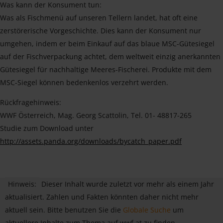
Was kann der Konsument tun:
Was als Fischmenü auf unseren Tellern landet, hat oft eine
zerstörerische Vorgeschichte. Dies kann der Konsument nur
umgehen, indem er beim Einkauf auf das blaue MSC-Gütesiegel
auf der Fischverpackung achtet, dem weltweit einzig anerkannten
Gütesiegel für nachhaltige Meeres-Fischerei. Produkte mit dem
MSC-Siegel können bedenkenlos verzehrt werden.
Rückfragehinweis:
WWF Österreich, Mag. Georg Scattolin, Tel. 01- 48817-265
Studie zum Download unter
http://assets.panda.org/downloads/bycatch_paper.pdf
Hinweis:
Dieser Inhalt wurde zuletzt vor mehr als einem Jahr
aktualisiert. Zahlen und Fakten könnten daher nicht mehr
aktuell sein. Bitte benutzen Sie die
Globale Suche
um
aktuellere Inhalte zum Thema auf wwf.at zu finden.