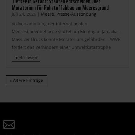
Tiefsee in Gefahr: Staaten entscheiden über
Moratorium für Rohstoffabbau am Meeresgrund
Juli 24, 2026
|
Meere
,
Presse-Aussendung
Vollversammlung der internationalen
Meeresbodenbehörde startet am Montag in Jamaika –
Massiver Druck könnte Moratorium gefährden – WWF
fordert das Verhindern einer Umweltkatastrophe
mehr lesen
« Ältere Einträge