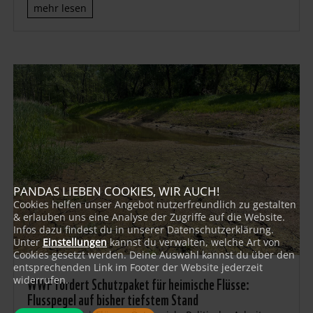
mehr lesen
PANDAS LIEBEN COOKIES, WIR AUCH!
Cookies helfen unser Angebot nutzerfreundlich zu gestalten
& erlauben uns eine Analyse der Zugriffe auf die Website.
Infos dazu findest du in unserer Datenschutzerklärung.
Unter
Einstellungen
kannst du verwalten, welche Art von
Cookies gesetzt werden. Deine Auswahl kannst du über den
entsprechenden Link im Footer der Website jederzeit
WWF fordert Schutzpaket für heimische Flüsse:
widerrufen.
Flusspegel auf bisher tiefstem Stand