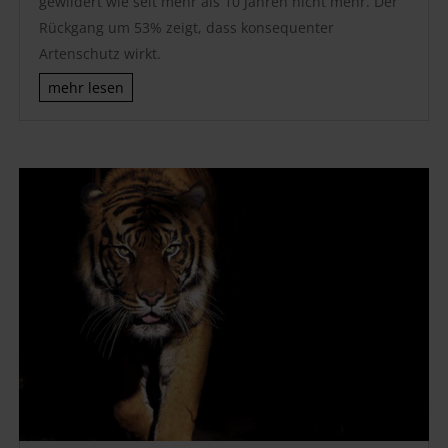
gewildert wie seit mehr als 10 Jahren nicht mehr. Der
Rückgang um 53% zeigt, dass konsequenter
Artenschutz wirkt.
mehr lesen