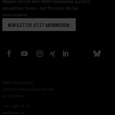
Bleiben Sie mit dem WWF-Newsletter auf dem
aktuellsten Stand – mit Themen, die Sie
interessieren.
NEWSLETTER JETZT ABONNIEREN!
WWF Österreich
Leopold-Moses-Gasse 4/2/40A
A-1020 Wien
+43 1 488 17 – 0
wwf@wwf.at