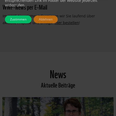
entsprechenden Link im Footer der Website jederzeit
WWF-News per E-Mail
widerrufen.
Im WWF-Newsletter informieren wir Sie laufend über
Zustimmen
Ablehnen
aktuelle Projekte und Erfolge:
Hier bestellen
!
News
Aktuelle Beiträge