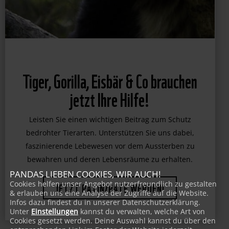
Tiger, Gorilla, Eisbär & Co brauchen
jetzt Ihre Hilfe!
Leisten Sie einen wichtigen Beitrag zum Schutz
bedrohter Tierarten. Unterstützen Sie uns dabei,
faszinierende Lebewesen vor dem Aussterben zu
PANDAS LIEBEN COOKIES, WIR AUCH!
bewahren und deren Lebensräume zu erhalten.
Cookies helfen unser Angebot nutzerfreundlich zu gestalten
& erlauben uns eine Analyse der Zugriffe auf die Website.
JETZT PATIN/PATE WERDEN!
Infos dazu findest du in unserer Datenschutzerklärung.
Unter
Einstellungen
kannst du verwalten, welche Art von
Cookies gesetzt werden. Deine Auswahl kannst du über den