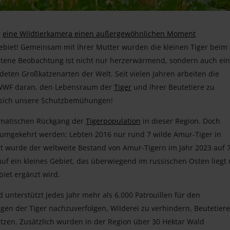
t
eine Wildtierkamera einen außergewöhnlichen Moment
Gebiet! Gemeinsam mit ihrer Mutter wurden die kleinen Tiger beim
eltene Beobachtung ist nicht nur herzerwärmend, sondern auch ein
eten Großkatzenarten der Welt. Seit vielen Jahren arbeiten die
WWF daran, den Lebensraum der
Tiger
und ihrer Beutetiere zu
en sich unsere Schutzbemühungen!
ramatischen Rückgang der
Tigerpopulation
in dieser Region. Doch
mgekehrt werden: Lebten 2016 nur rund 7 wilde Amur-Tiger in
amt wurde der weltweite Bestand von Amur-Tigern im Jahr 2023 auf 
 auf ein kleines Gebiet, das überwiegend im russischen Osten liegt
iet ergänzt wird.
unterstützt jedes Jahr mehr als 6.000 Patrouillen für den
gen der Tiger nachzuverfolgen, Wilderei zu verhindern, Beutetiere
en. Zusätzlich wurden in der Region über 30 Hektar Wald