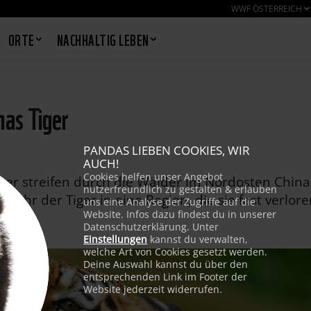
WWF ÖSTERREICH
ORTE
NACHHALTIG LEBEN
as Tiger
PANDAS LIEBEN COOKIES, WIR
AUCH!
Cookies helfen unser Angebot
ger streifen durch die Wälder im Nordosten China
nutzerfreundlich zu gestalten & erlauben
kehr der Tiger in eine Region, die sie fast verlor
uns eine Analyse der Zugriffe auf die
Website. Infos dazu findest du in unserer
Datenschutzerklärung. Unter
Einstellungen
kannst du verwalten,
welche Art von Cookies gesetzt werden.
Deine Auswahl kannst du über den
entsprechenden Link im Footer der
Website jederzeit widerrufen.