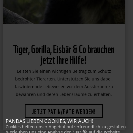
Tiger, Gorilla, Eisbär & Co brauchen
jetzt Ihre Hilfe!
Leisten Sie einen wichtigen Beitrag zum Schutz
bedrohter Tierarten. Unterstützen Sie uns dabei,
faszinierende Lebewesen vor dem Aussterben zu
bewahren und deren Lebensräume zu erhalten.
JETZT PATIN/PATE WERDEN!
PANDAS LIEBEN COOKIES, WIR AUCH!
Cookies helfen unser Angebot nutzerfreundlich zu gestalten
& erlauben uns eine Analyse der Zugriffe auf die Website.