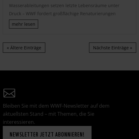
Wasserableitungen setzen letzte Lebensräume unter
Druck – WWF fordert großflächige Renaturierungen
mehr lesen
« Ältere Einträge
Nächste Einträge »
Bleiben Sie mit dem WWF-Newsletter auf dem
aktuellsten Stand – mit Themen, die Sie
interessieren.
NEWSLETTER JETZT ABONNIEREN!