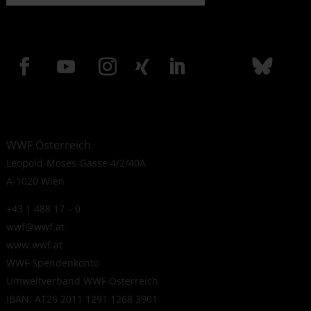
WWF Österreich
Leopold-Moses-Gasse 4/2/40A
A-1020 Wien
+43 1 488 17 – 0
wwf@wwf.at
www.wwf.at
WWF Spendenkonto
Umweltverband WWF Österreich
IBAN: AT26 2011 1291 1268 3901