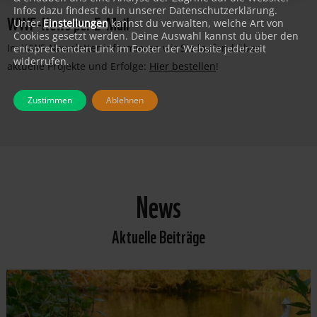
Infos dazu findest du in unserer Datenschutzerklärung.
WWF-News per E-Mail
Unter
Einstellungen
kannst du verwalten, welche Art von
Cookies gesetzt werden. Deine Auswahl kannst du über den
Im WWF-Newsletter informieren wir Sie laufend über
entsprechenden Link im Footer der Website jederzeit
widerrufen.
aktuelle Projekte und Erfolge:
Hier bestellen
!
Zustimmen
Ablehnen
News
Aktuelle Beiträge