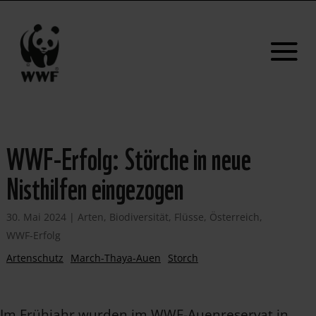
WWF-Erfolg: Störche in neue
Nisthilfen eingezogen
30. Mai 2024
|
Arten
,
Biodiversität
,
Flüsse
,
Österreich
,
WWF-Erfolg
Artenschutz
March-Thaya-Auen
Storch
Im Frühjahr wurden im WWF-Auenreservat in