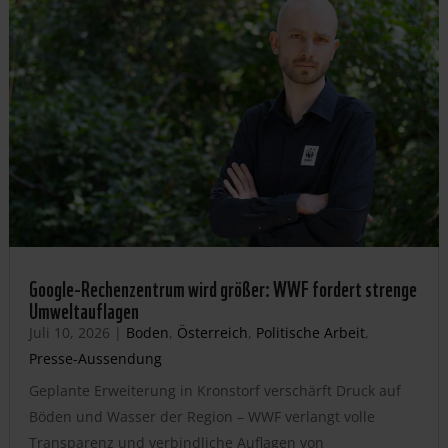
Google-Rechenzentrum wird größer: WWF fordert strenge
Umweltauflagen
Juli 10, 2026
|
Boden
,
Österreich
,
Politische Arbeit
,
Presse-Aussendung
Geplante Erweiterung in Kronstorf verschärft Druck auf
Böden und Wasser der Region – WWF verlangt volle
Transparenz und verbindliche Auflagen von