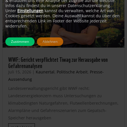
& erlauben uns eine Analyse der Zugriffe auf die Website.
Infos dazu findest du in unserer Datenschutzerklärung.
Unter
Einstellungen
kannst du verwalten, welche Art von
Cookies gesetzt werden. Deine Auswahl kannst du über den
entsprechenden Link im Footer der Website jederzeit
widerrufen.
Zustimmen
Ablehnen
WWF: Gericht verpflichtet Tiwag zur Herausgabe von
Gefahrenanalysen
Juli 15, 2026
|
Kaunertal
,
Politische Arbeit
,
Presse-
Aussendung
Landesverwaltungsgericht gibt WWF recht:
Landesenergiekonzern muss Untersuchungen zu
klimabedingten Naturgefahren, Flutwellenberechnungen,
Alarmpläne und Gefahrenszenarien zum Gepatsch-
Speicher herausgeben