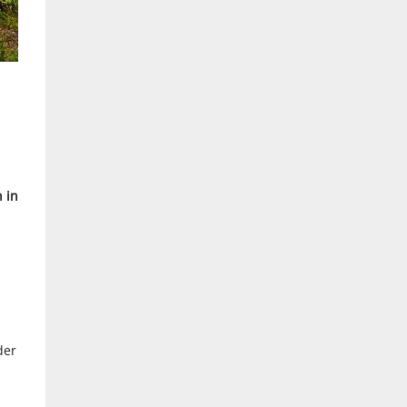
 in
der