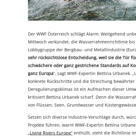
Der WWF Österreich schlägt Alarm: Weitgehend unbe
Mittwoch verkündet, die Wasserrahmenrichtlinie bis
Lobbygruppe der Bergbau- und Metallindustrie (Eur
sehr rücksichtslose Entscheidung, weil sie die Tür 
schwächere oder ganz gestrichene Standards auf Kos
ganz Europa
“, sagt WWF-Expertin Bettina Urbanek. 
konkrete Rückschritte und die Streichung bewährter
Deregulierungsklimas ist ein Aufmachen dieser Umwel
kritisiert Bettina Urbanek scharf. Denn die Wasserr
von Flüssen, Seen, Grundwasser und Küstengewässe
Setzen sich diverse Industrie-Vorschläge durch, wü
Projekte führen, warnt WWF-Expertin Bettina Urbanek
„Living Rivers Europe“
enthüllt, steht die Richtlinie 