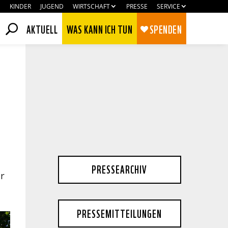
KINDER
JUGEND
WIRTSCHAFT
PRESSE
SERVICE
AKTUELL
WAS KANN ICH TUN
SPENDEN
PRESSEARCHIV
r
Zustimmen
Ablehnen
PRESSEMITTEILUNGEN