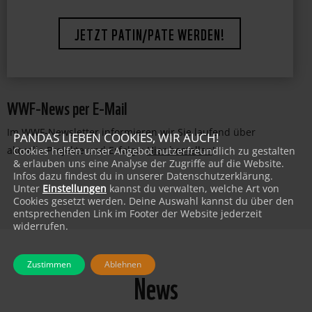
JETZT PATIN/PATE WERDEN!
WWF-News per E-Mail
Im WWF-Newsletter informieren wir Sie laufend über
PANDAS LIEBEN COOKIES, WIR AUCH!
aktuelle Projekte und Erfolge:
Hier bestellen
!
Cookies helfen unser Angebot nutzerfreundlich zu gestalten
& erlauben uns eine Analyse der Zugriffe auf die Website.
Infos dazu findest du in unserer Datenschutzerklärung.
Unter
Einstellungen
kannst du verwalten, welche Art von
Cookies gesetzt werden. Deine Auswahl kannst du über den
entsprechenden Link im Footer der Website jederzeit
widerrufen.
Zustimmen
Ablehnen
News