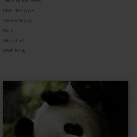
Team Panda News
Über den WWF
Veranstaltung
Wald
Wirtschaft
WWF-Erfolg