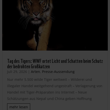
Tag des Tigers: WWF ortet Licht und Schatten beim Schutz
der bedrohten Großkatzen
Juli 29, 2026
|
Arten
,
Presse-Aussendung
Nur mehr 5.500 wilde Tiger weltweit – Wilderei und
illegaler Handel weitgehend ungestraft – Verlagerung von
Handel mit Tiger-Präparaten ins Internet – Neue
Schätzungen aus Nepal und China geben Hoffnung
mehr lesen