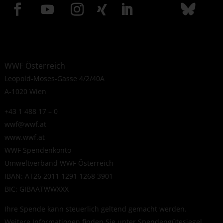
WWF Österreich
Leopold-Moses-Gasse 4/2/40A
A-1020 Wien
+43 1 488 17 – 0
wwf@wwf.at
www.wwf.at
WWF Spendenkonto
Umweltverband WWF Österreich
IBAN: AT26 2011 1291 1268 3901
BIC: GIBAATWWXXX
Ihre Spende kann steuerlich geltend gemacht werden.
Weitere Informationen finden Sie unter
Spendengütesiegel
.