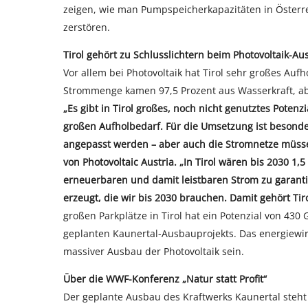
zeigen, wie man Pumpspeicherkapazitäten in Österr
zerstören.
Tirol gehört zu Schlusslichtern beim Photovoltaik-A
Vor allem bei Photovoltaik hat Tirol sehr großes Auf
Strommenge kamen 97,5 Prozent aus Wasserkraft, abe
„Es gibt in Tirol großes, noch nicht genutztes Poten
großen Aufholbedarf. Für die Umsetzung ist besonder
angepasst werden – aber auch die Stromnetze müsse
von Photovoltaic Austria. „In Tirol wären bis 2030 
erneuerbaren und damit leistbaren Strom zu garanti
erzeugt, die wir bis 2030 brauchen. Damit gehört Tiro
großen Parkplätze in Tirol hat ein Potenzial von 43
geplanten Kaunertal-Ausbauprojekts. Das energiewirt
massiver Ausbau der Photovoltaik sein.
Über die WWF-Konferenz „Natur statt Profit“
Der geplante Ausbau des Kraftwerks Kaunertal steht