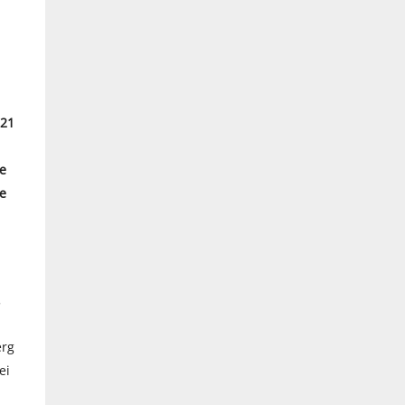
021
te
e
.
erg
ei