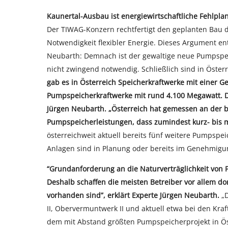
Kaunertal-Ausbau ist energiewirtschaftliche Fehlpl
Der TIWAG-Konzern rechtfertigt den geplanten Bau de
Notwendigkeit flexibler Energie. Dieses Argument ent
Neubarth: Demnach ist der gewaltige neue Pumpspei
nicht zwingend notwendig. Schließlich sind in Öste
gab es in Österreich Speicherkraftwerke mit einer 
Pumpspeicherkraftwerke mit rund 4.100 Megawatt. Da
Jürgen Neubarth. „Österreich hat gemessen an der b
Pumpspeicherleistungen, dass zumindest kurz- bis mit
österreichweit aktuell bereits fünf weitere Pumpspe
Anlagen sind in Planung oder bereits im Genehmigu
“Grundanforderung an die Naturverträglichkeit von 
Deshalb schaffen die meisten Betreiber vor allem d
vorhanden sind”, erklärt Experte Jürgen Neubarth.
„
II, Obervermuntwerk II und aktuell etwa bei den Kra
dem mit Abstand größten Pumpspeicherprojekt in Öst