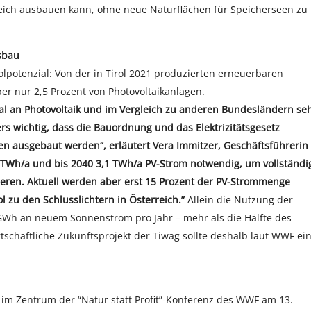
eich ausbauen kann, ohne neue Naturflächen für Speicherseen zu
usbau
holpotenzial: Von der in Tirol 2021 produzierten erneuerbaren
r nur 2,5 Prozent von Photovoltaikanlagen.
zial an Photovoltaik und im Vergleich zu anderen Bundesländern se
s wichtig, dass die Bauordnung und das Elektrizitätsgesetz
n ausgebaut werden“, erläutert Vera Immitzer, Geschäftsführerin
1,5 TWh/a und bis 2040 3,1 TWh/a PV-Strom notwendig, um vollständi
eren. Aktuell werden aber erst 15 Prozent der PV-Strommenge
l zu den Schlusslichtern in Österreich.”
Allein die Nutzung der
0 GWh an neuem Sonnenstrom pro Jahr – mehr als die Hälfte des
schaftliche Zukunftsprojekt der Tiwag sollte deshalb laut WWF ei
 im Zentrum der “Natur statt Profit”-Konferenz des WWF am 13.