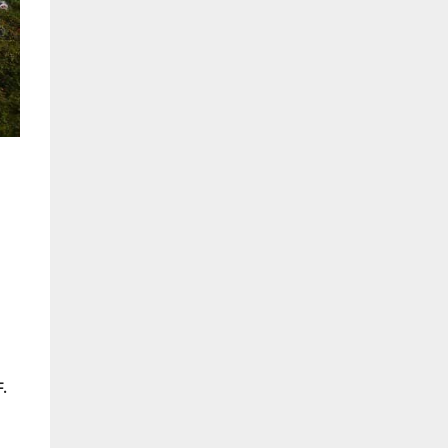
l
i
F.