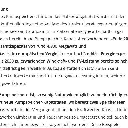
anung
s Pumpspeichers, für den das Platzertal geflutet würde, mit der
kräftet allerdings eine Analyse des Tiroler Energieexperten Jürgen
chersee samt Staudamm im Platzertal energiewirtschaftlich gar
rreich bereits hohe Pumpspeicher-Kapazitäten vorhanden:
„Ende 2
Gesamtkapazität von rund 4.800 Megawatt und
s ist im europäischen Vergleich sehr hoch”, erklärt Energieexper
is 2030 zu erwartenden Windkraft- und PV-Leistung bereits so hoh
telfristig kein weiterer Ausbau erforderlich ist.“
Zudem sind
icherkraftwerke mit rund 1.100 Megawatt Leistung in Bau, weitere
ngsverfahren.
Pumpspeichern ist, so wenig Natur wie möglich zu beeinträchtigen
ort neue Pumpspeicher-Kapazitäten, wo bereits zwei Speicherseen
Das wurde in der Vergangenheit bei den Kraftwerken Kops II, Limb
ftwerken Limberg III und Tauernmoos so umgesetzt und soll auch b
erreich Lünerseewerk II so gemacht werden.” Diese Beispiele