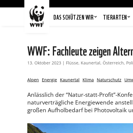
DAS SCHÜTZEN WIR
TIERARTEN
WWF: Fachleute zeigen Alter
13. Oktober 2023
|
Flüsse
,
Kaunertal
,
Österreich
,
Pol
Alpen
Energie
Kaunertal
Klima
Naturschutz
Umwe
Anlässlich der “Natur-statt-Profit”-Ko
naturverträgliche Energiewende anstell
großen Aufholbedarf bei Photovoltaik 