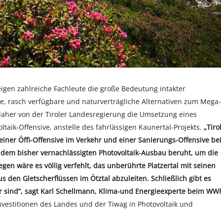
zeigen zahlreiche Fachleute die große Bedeutung intakter
e, rasch verfügbare und naturverträgliche Alternativen zum Mega-
daher von der Tiroler Landesregierung die Umsetzung eines
aik-Offensive, anstelle des fahrlässigen Kaunertal-Projekts.
„Tiro
 einer Öffi-Offensive im Verkehr und einer Sanierungs-Offensive be
 dem bisher vernachlässigten Photovoltaik-Ausbau beruht, um die
en wäre es völlig verfehlt, das unberührte Platzertal mit seinen
den Gletscherflüssen im Ötztal abzuleiten. Schließlich gibt es
ar sind”, sagt Karl Schellmann, Klima-und Energieexperte beim WW
nvestitionen des Landes und der Tiwag in Photovoltaik und