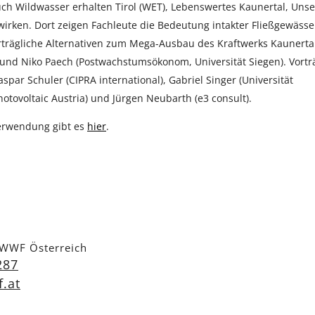
ch Wildwasser erhalten Tirol (WET), Lebenswertes Kaunertal, Unse
irken. Dort zeigen Fachleute die Bedeutung intakter Fließgewässe
trägliche Alternativen zum Mega-Ausbau des Kraftwerks Kaunertal
) und Niko Paech (Postwachstumsökonom, Universität Siegen). Vortr
ar Schuler (CIPRA international), Gabriel Singer (Universität
otovoltaic Austria) und Jürgen Neubarth (e3 consult).
Verwendung gibt es
hier
.
 WWF Österreich
287
.at