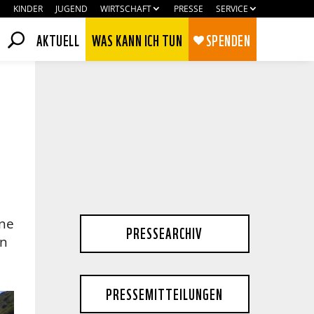
KINDER
JUGEND
WIRTSCHAFT
PRESSE
SERVICE
AKTUELL
WAS KANN ICH TUN
SPENDEN
ine
PRESSEARCHIV
en
Zustimmen
Ablehnen
PRESSEMITTEILUNGEN