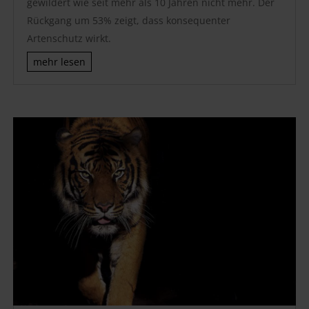
gewildert wie seit mehr als 10 Jahren nicht mehr. Der
Rückgang um 53% zeigt, dass konsequenter
Artenschutz wirkt.
mehr lesen