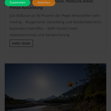
Aug. 5, 2026
|
Flüsse
,
Österreich
,
Politische Arbeit
,
Zustimmen
Ablehnen
Presse-Aussendung
Juli-Abflüsse an 90 Prozent der Pegel-Messstellen sehr
niedrig – Burgenland, Vorarlberg und Niederösterreich
besonders betroffen – WWF fordert mehr
Gewässerschutz und Renaturierung
mehr lesen