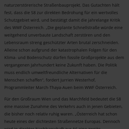
naturzerstörerische Straßenbauprojekt. Das Gutachten hält
fest, dass die S8 zur direkten Bedrohung für ein wertvolles
Schutzgebiet wird, und bestätigt damit die jahrelange Kritik
des WWF Österreich. „Die geplante Schnellstraße würde eine
weitgehend unverbaute Landschaft zerstören und den
Lebensraum streng geschützter Arten brutal zerschneiden.
Alleine schon aufgrund der katastrophalen Folgen für den
Klima- und Bodenschutz dürfen fossile Großprojekte aus dem
vergangenen Jahrhundert keine Zukunft haben. Die Politik
muss endlich umweltfreundliche Alternativen für die
Menschen schaffen“, fordert Jurrien Westerhof,
Programmleiter March-Thaya-Auen beim WWF Österreich.
Für den Großraum Wien und das Marchfeld bedeutet die S8
eine massive Zunahme des Verkehrs auch in jenen Gebieten,
die bisher noch relativ ruhig waren. „Österreich hat schon
heute eines der dichtesten Straßennetze Europas. Dennoch
wird in direkter Nachbarschaft zur A6 eine zweite