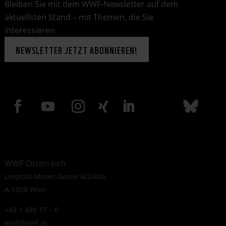
Bleiben Sie mit dem WWF-Newsletter auf dem
aktuellsten Stand – mit Themen, die Sie
interessieren.
NEWSLETTER JETZT ABONNIEREN!
WWF Österreich
Leopold-Moses-Gasse 4/2/40A
A-1020 Wien
+43 1 488 17 – 0
wwf@wwf.at