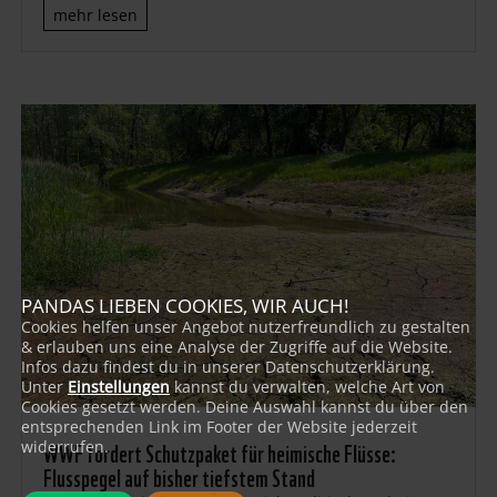
mehr lesen
PANDAS LIEBEN COOKIES, WIR AUCH!
Cookies helfen unser Angebot nutzerfreundlich zu gestalten
& erlauben uns eine Analyse der Zugriffe auf die Website.
Infos dazu findest du in unserer Datenschutzerklärung.
Unter
Einstellungen
kannst du verwalten, welche Art von
Cookies gesetzt werden. Deine Auswahl kannst du über den
entsprechenden Link im Footer der Website jederzeit
WWF fordert Schutzpaket für heimische Flüsse:
widerrufen.
Flusspegel auf bisher tiefstem Stand