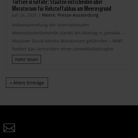
Tiefsee in Gefahr: Staaten entscheiden über
Moratorium für Rohstoffabbau am Meeresgrund
Juli 24, 2026
|
Meere
,
Presse-Aussendung
Vollversammlung der internationalen
Meeresbodenbehörde startet am Montag in Jamaika –
Massiver Druck könnte Moratorium gefährden – WWF
fordert das Verhindern einer Umweltkatastrophe
mehr lesen
« Ältere Einträge