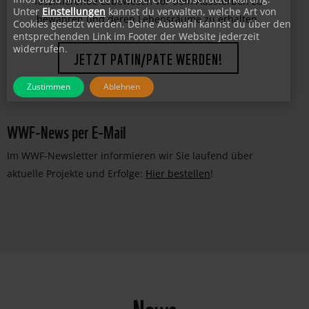
bedrohter Tierarten. Unterstützen Sie uns dabei,
Unter
Einstellungen
kannst du verwalten, welche Art von
faszinierende Lebewesen vor dem Aussterben zu
Cookies gesetzt werden. Deine Auswahl kannst du über den
entsprechenden Link im Footer der Website jederzeit
bewahren und deren Lebensräume zu erhalten.
widerrufen.
JETZT PATIN/PATE WERDEN!
Zustimmen
Ablehnen
WWF-News per E-Mail
Im WWF-Newsletter informieren wir Sie laufend über
aktuelle Projekte und Erfolge:
Hier bestellen
!
News