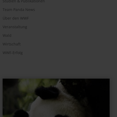
Studien & Publikationen
Team Panda News
Über den WWF
Veranstaltung
Wald
Wirtschaft
WWF-Erfolg