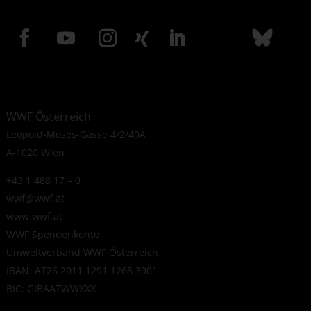
WWF Österreich
Leopold-Moses-Gasse 4/2/40A
A-1020 Wien
+43 1 488 17 – 0
wwf@wwf.at
www.wwf.at
WWF Spendenkonto
Umweltverband WWF Österreich
IBAN: AT26 2011 1291 1268 3901
BIC: GIBAATWWXXX