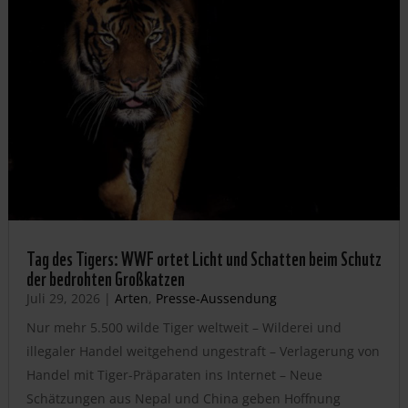
Tag des Tigers: WWF ortet Licht und Schatten beim Schutz
der bedrohten Großkatzen
Juli 29, 2026
|
Arten
,
Presse-Aussendung
Nur mehr 5.500 wilde Tiger weltweit – Wilderei und
illegaler Handel weitgehend ungestraft – Verlagerung von
Handel mit Tiger-Präparaten ins Internet – Neue
Schätzungen aus Nepal und China geben Hoffnung