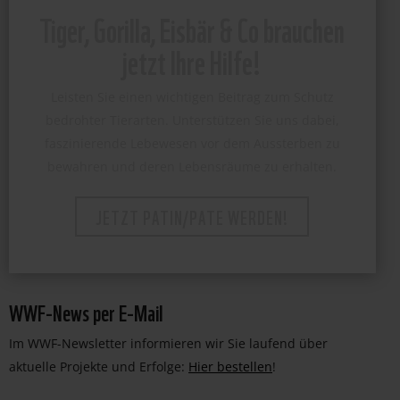
Tiger, Gorilla, Eisbär & Co brauchen
jetzt Ihre Hilfe!
Leisten Sie einen wichtigen Beitrag zum Schutz
bedrohter Tierarten. Unterstützen Sie uns dabei,
faszinierende Lebewesen vor dem Aussterben zu
bewahren und deren Lebensräume zu erhalten.
JETZT PATIN/PATE WERDEN!
WWF-News per E-Mail
Im WWF-Newsletter informieren wir Sie laufend über
aktuelle Projekte und Erfolge:
Hier bestellen
!