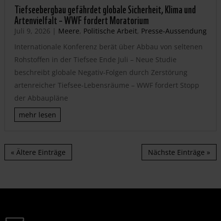
Tiefseebergbau gefährdet globale Sicherheit, Klima und
Artenvielfalt – WWF fordert Moratorium
Juli 9, 2026
|
Meere
,
Politische Arbeit
,
Presse-Aussendung
Internationale Konferenz berät über Abbau von seltenen
Rohstoffen in der Tiefsee Ende Juli – Neue Studie
beschreibt globale Negativ-Folgen durch Zerstörung
artenreicher Tiefsee-Lebensräume – WWF fordert Stopp
der Abbaupläne
mehr lesen
« Ältere Einträge
Nächste Einträge »