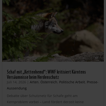
Schaf mit „Kettenhemd“: WWF kritisiert Kärntens
Versäumnisse beim Herdenschutz
Juli 14, 2026
|
Arten
,
Österreich
,
Politische Arbeit
,
Presse-
Aussendung
Debatte über Schutznetz für Schafe geht am
Kernproblem vorbei – Land fördert derzeit keine