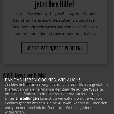
Tiger, Gorilla, Eisbär & Co brauchen
jetzt Ihre Hilfe!
Leisten Sie einen wichtigen Beitrag zum Schutz
bedrohter Tierarten. Unterstützen Sie uns dabei,
faszinierende Lebewesen vor dem Aussterben zu
bewahren und deren Lebensräume zu erhalten.
JETZT PATIN/PATE WERDEN!
WWF-News per E-Mail
PANDAS LIEBEN COOKIES, WIR AUCH!
Im WWF-Newsletter informieren wir Sie laufend über
Cookies helfen unser Angebot nutzerfreundlich zu gestalten
& erlauben uns eine Analyse der Zugriffe auf die Website.
aktuelle Projekte und Erfolge:
Hier bestellen
!
Infos dazu findest du in unserer Datenschutzerklärung.
Unter
Einstellungen
kannst du verwalten, welche Art von
Cookies gesetzt werden. Deine Auswahl kannst du über den
entsprechenden Link im Footer der Website jederzeit
widerrufen.