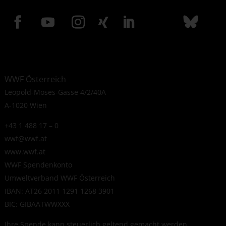
WWF Österreich
Leopold-Moses-Gasse 4/2/40A
A-1020 Wien
+43 1 488 17 – 0
wwf@wwf.at
www.wwf.at
WWF Spendenkonto
Umweltverband WWF Österreich
IBAN: AT26 2011 1291 1268 3901
BIC: GIBAATWWXXX
Ihre Spende kann steuerlich geltend gemacht werden.