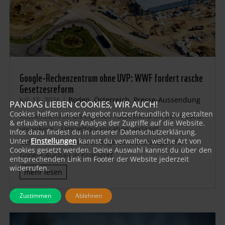
Google-Rechenzentrum ohne UVP: WWF fordert rasche
Gesetzesreform
Juli 15, 2026
|
Boden
,
Österreich
,
Presse-Aussendung
PANDAS LIEBEN COOKIES, WIR AUCH!
Cookies helfen unser Angebot nutzerfreundlich zu gestalten
Rechenzentren als eigenen Tatbestand im UVP-Gesetz
& erlauben uns eine Analyse der Zugriffe auf die Website.
verankern – Umweltorganisation verlangt
Infos dazu findest du in unserer Datenschutzerklärung.
Unter
Einstellungen
kannst du verwalten, welche Art von
Gesamtprüfung und strenge Umweltauflagen für
Cookies gesetzt werden. Deine Auswahl kannst du über den
Google-Ausbau in Kronstorf
entsprechenden Link im Footer der Website jederzeit
widerrufen.
mehr lesen
Zustimmen
Ablehnen