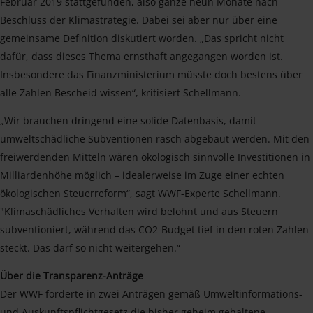
Februar 2019 stattgefunden, also ganze neun Monate nach
Beschluss der Klimastrategie. Dabei sei aber nur über eine
gemeinsame Definition diskutiert worden. „Das spricht nicht
dafür, dass dieses Thema ernsthaft angegangen worden ist.
Insbesondere das Finanzministerium müsste doch bestens über
alle Zahlen Bescheid wissen“, kritisiert Schellmann.
„Wir brauchen dringend eine solide Datenbasis, damit
umweltschädliche Subventionen rasch abgebaut werden. Mit den
freiwerdenden Mitteln wären ökologisch sinnvolle Investitionen in
Milliardenhöhe möglich – idealerweise im Zuge einer echten
ökologischen Steuerreform“, sagt WWF-Experte Schellmann.
"Klimaschädliches Verhalten wird belohnt und aus Steuern
subventioniert, während das CO2-Budget tief in den roten Zahlen
steckt. Das darf so nicht weitergehen.“
Über die Transparenz-Anträge
Der WWF forderte in zwei Anträgen gemäß Umweltinformations-
und Auskunftspflichtgesetz die bisher geheim gehaltene