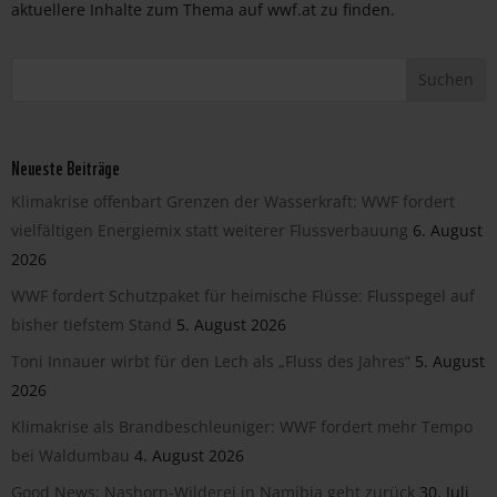
aktuellere Inhalte zum Thema auf wwf.at zu finden.
Neueste Beiträge
Klimakrise offenbart Grenzen der Wasserkraft: WWF fordert
vielfältigen Energiemix statt weiterer Flussverbauung
6. August
2026
WWF fordert Schutzpaket für heimische Flüsse: Flusspegel auf
bisher tiefstem Stand
5. August 2026
Toni Innauer wirbt für den Lech als „Fluss des Jahres“
5. August
2026
Klimakrise als Brandbeschleuniger: WWF fordert mehr Tempo
bei Waldumbau
4. August 2026
Good News: Nashorn-Wilderei in Namibia geht zurück
30. Juli