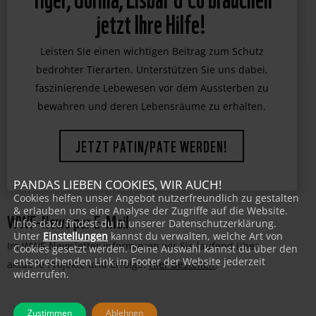
Tiger, Gorilla, Eisbär & Co brauchen
jetzt Ihre Hilfe!
Leisten Sie einen wichtigen Beitrag zum Schutz
bedrohter Tierarten. Unterstützen Sie uns dabei,
faszinierende Lebewesen vor dem Aussterben zu
bewahren und deren Lebensräume zu erhalten.
JETZT PATIN/PATE WERDEN!
PANDAS LIEBEN COOKIES, WIR AUCH!
Cookies helfen unser Angebot nutzerfreundlich zu gestalten
& erlauben uns eine Analyse der Zugriffe auf die Website.
WWF-News per E-Mail
Infos dazu findest du in unserer Datenschutzerklärung.
Unter
Einstellungen
kannst du verwalten, welche Art von
Im WWF-Newsletter informieren wir Sie laufend über
Cookies gesetzt werden. Deine Auswahl kannst du über den
entsprechenden Link im Footer der Website jederzeit
aktuelle Projekte und Erfolge:
Hier bestellen
!
widerrufen.
Zustimmen
Ablehnen