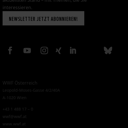
aktuellsten Stand – mit Themen, die Sie
interessieren.
NEWSLETTER JETZT ABONNIEREN!
WWF Österreich
Leopold-Moses-Gasse 4/2/40A
A-1020 Wien
+43 1 488 17 – 0
wwf@wwf.at
www.wwf.at