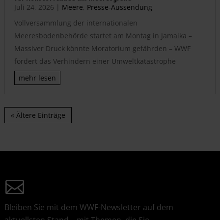
Juli 24, 2026
|
Meere
,
Presse-Aussendung
Vollversammlung der internationalen
Meeresbodenbehörde startet am Montag in Jamaika –
Massiver Druck könnte Moratorium gefährden – WWF
fordert das Verhindern einer Umweltkatastrophe
mehr lesen
« Ältere Einträge
Bleiben Sie mit dem WWF-Newsletter auf dem