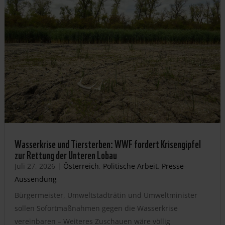
Wasserkrise und Tiersterben: WWF fordert Krisengipfel
zur Rettung der Unteren Lobau
Juli 27, 2026
|
Österreich
,
Politische Arbeit
,
Presse-
Aussendung
Bürgermeister, Umweltstadträtin und Umweltminister
sollen Sofortmaßnahmen gegen die Wasserkrise
vereinbaren – Weiteres Zuschauen wäre völlig