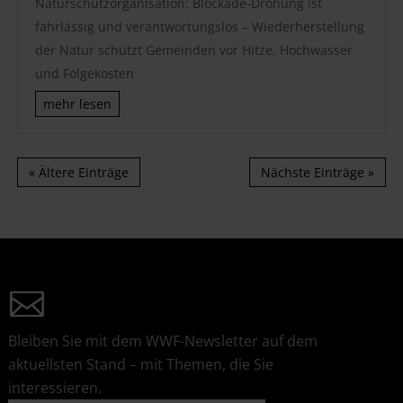
Naturschutzorganisation: Blockade-Drohung ist
fahrlässig und verantwortungslos – Wiederherstellung
der Natur schützt Gemeinden vor Hitze, Hochwasser
und Folgekosten
mehr lesen
« Ältere Einträge
Nächste Einträge »
Bleiben Sie mit dem WWF-Newsletter auf dem
aktuellsten Stand – mit Themen, die Sie
interessieren.