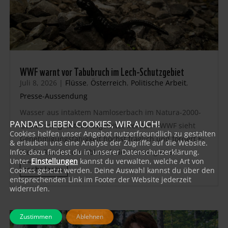
WWF warnt vor Tabubruch im Lech-Schutzgebiet
Juli 8, 2026
|
Flüsse
,
Österreich
,
Politische Arbeit
,
Presse-Aussendung
Wasser aus intaktem Namloserbach im Natura-2000-
PANDAS LIEBEN COOKIES, WIR AUCH!
Gebiet soll großteils abgeleitet werden – WWF sieht
Cookies helfen unser Angebot nutzerfreundlich zu gestalten
Genehmigungsfähigkeit höchst fraglich und fordert E-
& erlauben uns eine Analyse der Zugriffe auf die Website.
Werke Reutte zum Abbruch der Planungen auf
Infos dazu findest du in unserer Datenschutzerklärung.
Unter
Einstellungen
kannst du verwalten, welche Art von
mehr lesen
Cookies gesetzt werden. Deine Auswahl kannst du über den
entsprechenden Link im Footer der Website jederzeit
widerrufen.
Zustimmen
Ablehnen