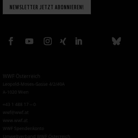
NEWSLETTER JETZT ABONNIEREN!
WWF Österreich
Leopold-Moses-Gasse 4/2/40A
A-1020 Wien
+43 1 488 17 – 0
wwf@wwf.at
www.wwf.at
WWF Spendenkonto
Umweltverband WWF Österreich