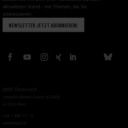
aktuellsten Stand – mit Themen, die Sie
interessieren.
NEWSLETTER JETZT ABONNIEREN!
WWF Österreich
Leopold-Moses-Gasse 4/2/40A
A-1020 Wien
+43 1 488 17 – 0
wwf@wwf.at