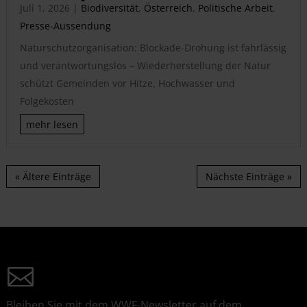
Juli 1, 2026
|
Biodiversität
,
Österreich
,
Politische Arbeit
,
Presse-Aussendung
Naturschutzorganisation: Blockade-Drohung ist fahrlässig
und verantwortungslos – Wiederherstellung der Natur
schützt Gemeinden vor Hitze, Hochwasser und
Folgekosten
mehr lesen
« Ältere Einträge
Nächste Einträge »
Bleiben Sie mit dem WWF-Newsletter auf dem