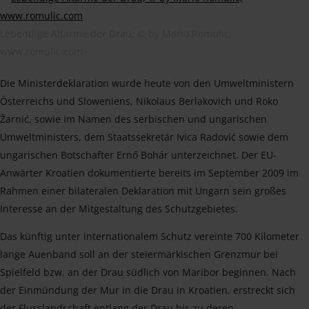
Lebendige Altarme der Drau, © by Mario Romulic,
www.romulic.com
Die Ministerdeklaration wurde heute von den Umweltministern
Österreichs und Sloweniens, Nikolaus Berlakovich und Roko
Žarnić, sowie im Namen des serbischen und ungarischen
Umweltministers, dem Staatssekretär Ivica Radović sowie dem
ungarischen Botschafter Ernő Bohár unterzeichnet. Der EU-
Anwärter Kroatien dokumentierte bereits im September 2009 im
Rahmen einer bilateralen Deklaration mit Ungarn sein großes
Interesse an der Mitgestaltung des Schutzgebietes.
Das künftig unter internationalem Schutz vereinte 700 Kilometer
lange Auenband soll an der steiermärkischen Grenzmur bei
Spielfeld bzw. an der Drau südlich von Maribor beginnen. Nach
der Einmündung der Mur in die Drau in Kroatien, erstreckt sich
der Flusslandschaft entlang der Drau bis zu deren