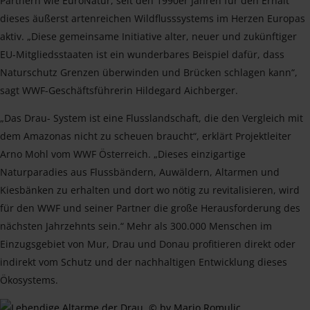
Partnern wie EuroNatur, seit den 1990er Jahren für den Erhalt
dieses äußerst artenreichen Wildflusssystems im Herzen Europas
aktiv. „Diese gemeinsame Initiative alter, neuer und zukünftiger
EU-Mitgliedsstaaten ist ein wunderbares Beispiel dafür, dass
Naturschutz Grenzen überwinden und Brücken schlagen kann“,
sagt WWF-Geschäftsführerin Hildegard Aichberger.
„Das Drau- System ist eine Flusslandschaft, die den Vergleich mit
dem Amazonas nicht zu scheuen braucht“, erklärt Projektleiter
Arno Mohl vom WWF Österreich. „Dieses einzigartige
Naturparadies aus Flussbändern, Auwäldern, Altarmen und
Kiesbänken zu erhalten und dort wo nötig zu revitalisieren, wird
für den WWF und seiner Partner die große Herausforderung des
nächsten Jahrzehnts sein.“ Mehr als 300.000 Menschen im
Einzugsgebiet von Mur, Drau und Donau profitieren direkt oder
indirekt vom Schutz und der nachhaltigen Entwicklung dieses
Ökosystems.