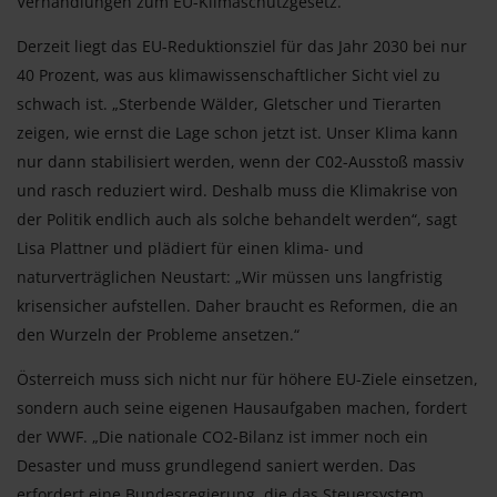
Verhandlungen zum EU-Klimaschutzgesetz.
Derzeit liegt das EU-Reduktionsziel für das Jahr 2030 bei nur
40 Prozent, was aus klimawissenschaftlicher Sicht viel zu
schwach ist. „Sterbende Wälder, Gletscher und Tierarten
zeigen, wie ernst die Lage schon jetzt ist. Unser Klima kann
nur dann stabilisiert werden, wenn der C02-Ausstoß massiv
und rasch reduziert wird. Deshalb muss die Klimakrise von
der Politik endlich auch als solche behandelt werden“, sagt
Lisa Plattner und plädiert für einen klima- und
naturverträglichen Neustart: „Wir müssen uns langfristig
krisensicher aufstellen. Daher braucht es Reformen, die an
den Wurzeln der Probleme ansetzen.“
Österreich muss sich nicht nur für höhere EU-Ziele einsetzen,
sondern auch seine eigenen Hausaufgaben machen, fordert
der WWF. „Die nationale CO2-Bilanz ist immer noch ein
Desaster und muss grundlegend saniert werden. Das
erfordert eine Bundesregierung, die das Steuersystem