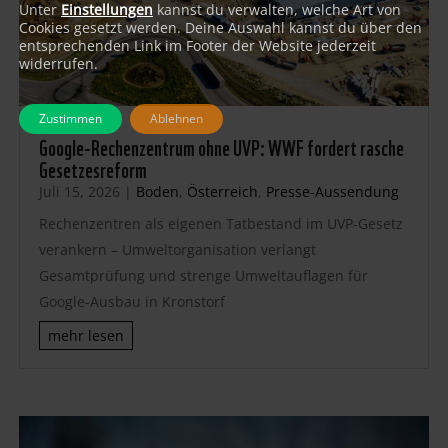
Unter
Einstellungen
kannst du verwalten, welche Art von
Cookies gesetzt werden. Deine Auswahl kannst du über den
entsprechenden Link im Footer der Website jederzeit
widerrufen.
Zustimmen
Ablehnen
Google-Rechenzentrum ohne UVP: WWF fordert rasche
Gesetzesreform
Juli 15, 2026
|
Boden
,
Österreich
,
Presse-Aussendung
Rechenzentren als eigenen Tatbestand im UVP-Gesetz
verankern – Umweltorganisation verlangt
Gesamtprüfung und strenge Umweltauflagen für
Google-Ausbau in Kronstorf
mehr lesen