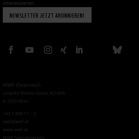
interessieren.
NEWSLETTER JETZT ABONNIEREN!
WWF Österreich
Leopold-Moses-Gasse 4/2/40A
A-1020 Wien
+43 1 488 17 – 0
wwf@wwf.at
www.wwf.at
WWF Spendenkonto