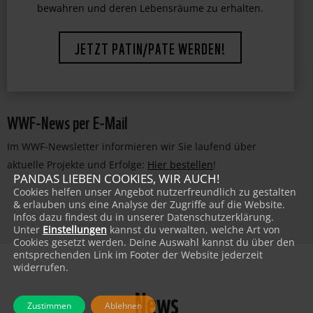
faszinierende Lebewesen vor dem Aussterben zu
bewahren und deren Lebensräume zu erhalten.
JETZT PATIN/PATE WERDEN!
WWF-News per E-Mail
Im WWF-Newsletter informieren wir Sie laufend über
aktuelle Projekte und Erfolge:
Hier bestellen
!
PANDAS LIEBEN COOKIES, WIR AUCH!
Cookies helfen unser Angebot nutzerfreundlich zu gestalten
& erlauben uns eine Analyse der Zugriffe auf die Website.
Infos dazu findest du in unserer Datenschutzerklärung.
Unter
Einstellungen
kannst du verwalten, welche Art von
Cookies gesetzt werden. Deine Auswahl kannst du über den
entsprechenden Link im Footer der Website jederzeit
widerrufen.
News
Zustimmen
Ablehnen