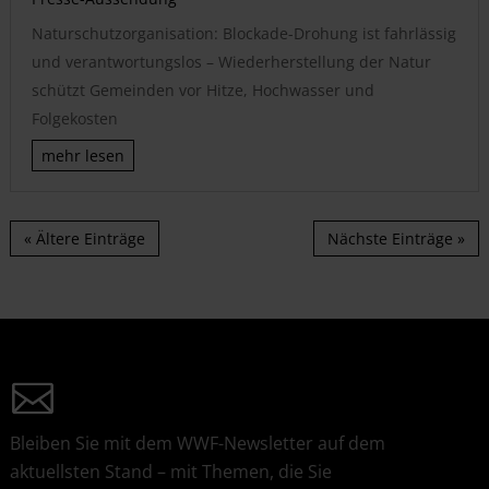
Naturschutzorganisation: Blockade-Drohung ist fahrlässig
und verantwortungslos – Wiederherstellung der Natur
schützt Gemeinden vor Hitze, Hochwasser und
Folgekosten
mehr lesen
« Ältere Einträge
Nächste Einträge »
Bleiben Sie mit dem WWF-Newsletter auf dem
aktuellsten Stand – mit Themen, die Sie