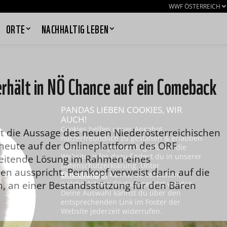
WWF ÖSTERREICH
ORTE
NACHHALTIG LEBEN
rhält in NÖ Chance auf ein Comeback
PANDAS LIEBEN COOKIES, WIR
AUCH!
Cookies helfen unser Angebot
t die Aussage des neuen Niederösterreichischen
nutzerfreundlich zu gestalten & erlauben
 heute auf der Onlineplattform des ORF
uns eine Analyse der Zugriffe auf die
Website. Infos dazu findest du in unserer
reitende Lösung im Rahmen eines
Datenschutzerklärung. Unter
n ausspricht. Pernkopf verweist darin auf die
Einstellungen
kannst du verwalten,
h, an einer Bestandsstützung für den Bären
welche Art von Cookies gesetzt werden.
Deine Auswahl kannst du über den
entsprechenden Link im Footer der
Website jederzeit widerrufen.