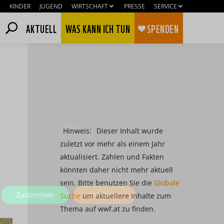
KINDER
JUGEND
WIRTSCHAFT
PRESSE
SERVICE
AKTUELL
WAS KANN ICH TUN
SPENDEN
Hinweis:
Dieser Inhalt wurde
zuletzt vor mehr als einem Jahr
aktualisiert. Zahlen und Fakten
könnten daher nicht mehr aktuell
sein. Bitte benutzen Sie die
Globale
Zustimmen
Ablehnen
Suche
um aktuellere Inhalte zum
Thema auf wwf.at zu finden.