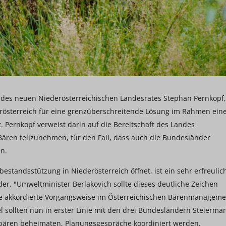
 des neuen Niederösterreichischen Landesrates Stephan Pernkopf,
erösterreich für eine grenzüberschreitende Lösung im Rahmen ein
 Pernkopf verweist darin auf die Bereitschaft des Landes
Bären teilzunehmen, für den Fall, dass auch die Bundesländer
n.
estandsstützung in Niederösterreich öffnet, ist ein sehr erfreulic
der. "Umweltminister Berlakovich sollte dieses deutliche Zeichen
ne akkordierte Vorgangsweise im Österreichischen Bärenmanageme
l sollten nun in erster Linie mit den drei Bundesländern Steiermar
nbären beheimaten, Planungsgespräche koordiniert werden.