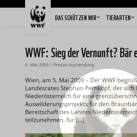
DAS SCHÜTZEN WIR
TIERARTEN
WWF: Sieg der Vernunft? Bär e
6. Mai 2009
|
Presse-Aussendung
Wien, am 5. Mai 2009 – Der WWF begrüß
Landesrates Stephan Pernkopf, der sich
Niederösterreich für eine grenzübersch
Auswilderungsprojekts für den Braunbäre
Bereitschaft des Landes Niederösterreic
teilzunehmen, für […]